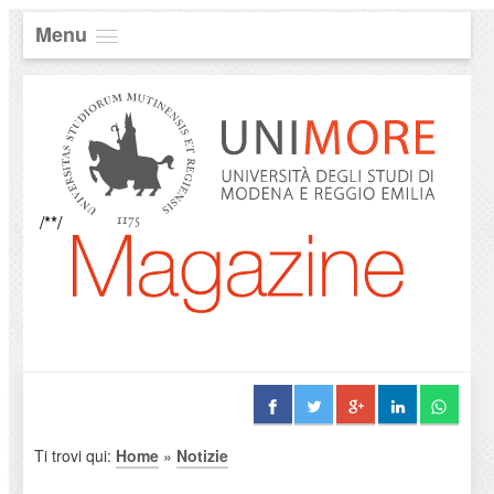
Menu
/**/
Ti trovi qui:
Home
»
Notizie