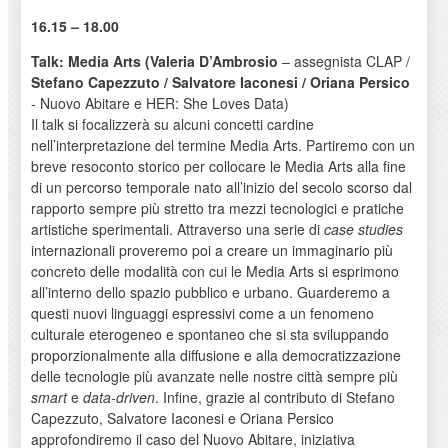
16.15 – 18.00
Talk: Media Arts (Valeria D’Ambrosio
– assegnista CLAP /
Stefano Capezzuto / Salvatore Iaconesi / Oriana Persico
- Nuovo Abitare e HER: She Loves Data)
Il talk si focalizzerà su alcuni concetti cardine
nell’interpretazione del termine Media Arts. Partiremo con un
breve resoconto storico per collocare le Media Arts alla fine
di un percorso temporale nato all’inizio del secolo scorso dal
rapporto sempre più stretto tra mezzi tecnologici e pratiche
artistiche sperimentali. Attraverso una serie di
case studies
internazionali proveremo poi a creare un immaginario più
concreto delle modalità con cui le Media Arts si esprimono
all’interno dello spazio pubblico e urbano. Guarderemo a
questi nuovi linguaggi espressivi come a un fenomeno
culturale eterogeneo e spontaneo che si sta sviluppando
proporzionalmente alla diffusione e alla democratizzazione
delle tecnologie più avanzate nelle nostre città sempre più
smart
e
data-driven
. Infine, grazie al contributo di Stefano
Capezzuto, Salvatore Iaconesi e Oriana Persico
approfondiremo il caso del Nuovo Abitare, iniziativa