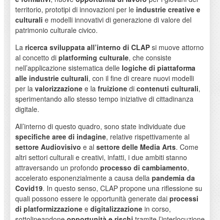
territorio, prototipi di innovazioni per le
industrie creative e
culturali
e modelli innovativi di generazione di valore del
patrimonio culturale civico.
La
ricerca sviluppata all’interno di CLAP
si muove attorno
al concetto di
platforming culturale
, che consiste
nell’applicazione sistematica delle
logiche di piattaforma
alle industrie culturali
, con il fine di creare nuovi modelli
per la
valorizzazione
e la
fruizione
di
contenuti culturali
,
sperimentando allo stesso tempo iniziative di cittadinanza
digitale.
All’interno di questo quadro, sono state individuate due
specifiche aree di indagine
, relative rispettivamente al
settore Audiovisivo
e al
settore delle Media
Arts
. Come
altri settori culturali e creativi, infatti, i due ambiti stanno
attraversando un profondo
processo di cambiamento
,
accelerato esponenzialmente a causa della
pandemia da
Covid19
. In questo senso, CLAP propone una riflessione su
quali possono essere le opportunità generate dai
processi
di platformizzazione
e
digitalizzazione
in corso,
sottolineandone
opportunità e rischi
tramite l’interlocuzione