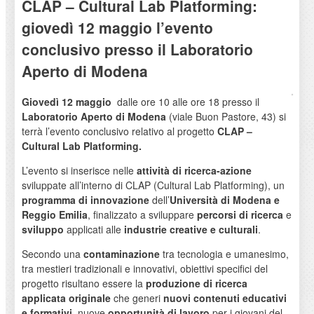
CLAP – Cultural Lab Platforming:
giovedì 12 maggio l’evento
conclusivo presso il Laboratorio
Aperto di Modena
Giovedì 12 maggio
dalle ore 10 alle ore 18 presso il
Laboratorio Aperto di Modena
(viale Buon Pastore, 43) si
terrà l’evento conclusivo relativo al progetto
CLAP –
Cultural Lab Platforming.
L’evento si inserisce nelle
attività di ricerca-azione
sviluppate all’interno di CLAP (Cultural Lab Platforming), un
programma di innovazione
dell’
Università di Modena e
Reggio Emilia
, finalizzato a sviluppare
percorsi di ricerca
e
sviluppo
applicati alle
industrie creative e culturali
.
Secondo una
contaminazione
tra tecnologia e umanesimo,
tra mestieri tradizionali e innovativi, obiettivi specifici del
progetto risultano essere la
produzione di ricerca
applicata originale
che generi
nuovi contenuti educativi
e formativi
, nuove
opportunità di lavoro
per i giovani del