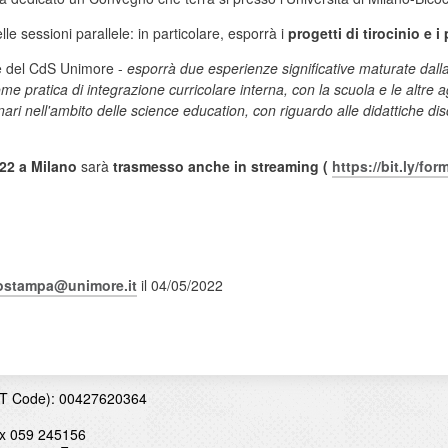
lle sessioni parallele: in particolare, esporrà i
progetti di tirocinio e i
e del CdS Unimore -
esporrà due esperienze significative maturate dalla 
o come pratica di integrazione curricolare interna, con la scuola e le altre 
inari nell'ambito delle science education, con riguardo alle didattiche disc
022
a Milano
sarà
trasmesso anche in streaming (
https://bit.ly/fo
iostampa@unimore.it
il 04/05/2022
T Code): 00427620364
x 059 245156