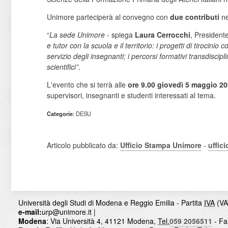
Unimore parteciperà al convegno con
due contributi
ne
“
La sede Unimore
- spiega
Laura Cerrocchi
, President
e tutor con la scuola e il territorio: i progetti di tirocini
servizio degli insegnanti; i percorsi formativi transdiscipl
scientifici”
.
L'evento che si terrà alle
ore 9.00
giovedì 5 maggio 2
supervisori, insegnanti e studenti interessati al tema.
Categorie
: DESU
Articolo pubblicato da:
Ufficio Stampa Unimore
-
uffic
Università degli Studi di Modena e Reggio Emilia - Partita
IVA
(VA
e-mail:
urp@unimore.it
|
Modena
: Via Università 4, 41121 Modena,
Tel.
059 2056511
- Fa