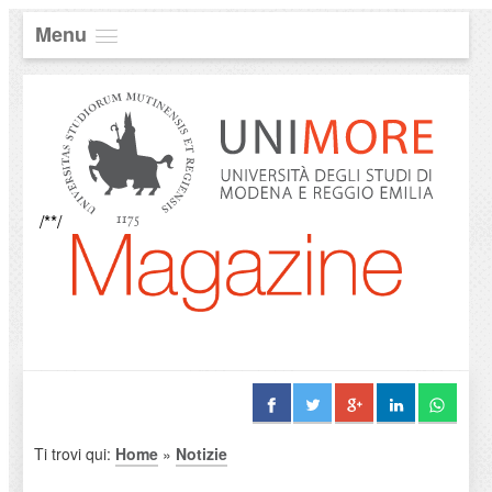
Menu
/**/
Ti trovi qui:
Home
»
Notizie