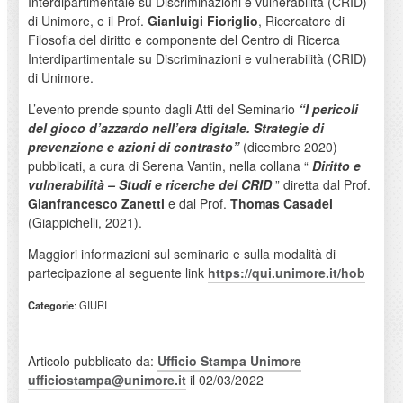
Interdipartimentale su Discriminazioni e vulnerabilità (CRID)
di Unimore, e il Prof.
Gianluigi Fioriglio
, Ricercatore di
Filosofia del diritto e componente del Centro di Ricerca
Interdipartimentale su Discriminazioni e vulnerabilità (CRID)
di Unimore.
L’evento prende spunto dagli Atti del Seminario
“I pericoli
del gioco d’azzardo nell’era digitale. Strategie di
prevenzione e azioni di contrasto”
(dicembre 2020)
pubblicati, a cura di Serena Vantin, nella collana “
Diritto e
vulnerabilità – Studi e ricerche del CRID
” diretta dal Prof.
Gianfrancesco Zanetti
e dal Prof.
Thomas Casadei
(Giappichelli, 2021).
Maggiori informazioni sul seminario e sulla modalità di
partecipazione al seguente link
https://qui.unimore.it/hob
Categorie
: GIURI
Articolo pubblicato da:
Ufficio Stampa Unimore
-
ufficiostampa@unimore.it
il 02/03/2022