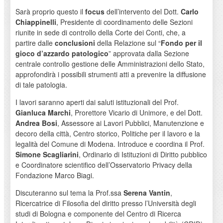
Sarà proprio questo il
focus
dell’intervento del Dott.
Carlo
Chiappinelli
, Presidente di coordinamento delle Sezioni
riunite in sede di controllo della Corte dei Conti, che, a
partire dalle
conclusioni
della Relazione sul “
Fondo per il
gioco d’azzardo patologico
” approvata dalla Sezione
centrale controllo gestione delle Amministrazioni dello Stato,
approfondirà i possibili strumenti atti a prevenire la diffusione
di tale patologia.
I lavori saranno aperti dai saluti istituzionali del Prof.
Gianluca Marchi
, Prorettore Vicario di Unimore, e del Dott.
Andrea Bosi
, Assessore ai Lavori Pubblici, Manutenzione e
decoro della città, Centro storico, Politiche per il lavoro e la
legalità del Comune di Modena. Introduce e coordina il Prof.
Simone Scagliarini
, Ordinario di Istituzioni di Diritto pubblico
e Coordinatore scientifico dell’Osservatorio Privacy della
Fondazione Marco Biagi.
Discuteranno sul tema la Prof.ssa
Serena Vantin
,
Ricercatrice di Filosofia del diritto presso l’Università degli
studi di Bologna e componente del Centro di Ricerca