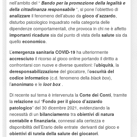
nell’ambito del “
Bando per la promozione della legalità e
della cittadinanza responsabile
”, si pone l’obiettivo di
analizzare
il fenomeno dell’abuso da
gioco d’azzardo
,
disturbo psicologico inquadrato nella categoria delle
dipendenze comportamentali, che provoca in chi ne è affetto
importanti ricadute
sia dal punto di vista della
salute
sia da
quello
economico
.
L’
emergenza sanitaria COVID-19
ha ulteriormente
accresciuto
il ricorso al gioco online portando il diritto a
confrontarsi con nuove e diverse questioni: l’
ubiquità
, la
deresponsabilizzazione
del giocatore, l’
oscurità del
codice informatico
(c.d. fenomeno della
black box
),
l’
anonimato
e le
loot box
.
Di recente sul tema è intervenuta la
Corte dei Conti
, tramite
la
relazione
sul “
Fondo per il gioco d’azzardo
patologico
” del 30 dicembre 2021, evidenziando la
necessità di un
bilanciamento
tra
obiettivi di natura
contabile e finanziaria
, connessi alla certezza e
disponibilità dell’Erario delle entrate derivanti dal gioco e
obiettivi di tutela della salute dei giocatori
.