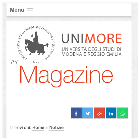
Menu
/**/
Ti trovi qui:
Home
»
Notizie