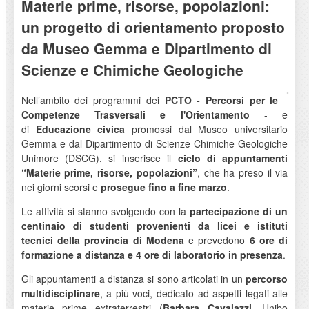
Materie prime, risorse, popolazioni:
un progetto di orientamento proposto
da Museo Gemma e Dipartimento di
Scienze e Chimiche Geologiche
Nell’ambito dei programmi dei
PCTO - Percorsi per le
Competenze Trasversali e l'Orientamento
- e
di
Educazione civica
promossi dal Museo universitario
Gemma e dal Dipartimento di Scienze Chimiche Geologiche
Unimore (DSCG), si inserisce il
ciclo di appuntamenti
“Materie prime, risorse, popolazioni”
, che ha preso il via
nei giorni scorsi e
prosegue fino a fine marzo
.
Le attività si stanno svolgendo con la
partecipazione di un
centinaio di studenti provenienti da licei e istituti
tecnici della provincia di Modena
e prevedono
6 ore di
formazione a distanza e 4 ore di laboratorio in presenza
.
Gli appuntamenti a distanza si sono articolati in un
percorso
multidisciplinare
, a più voci, dedicato ad aspetti legati alle
materie prime extraterrestri (
Barbara Cavalazzi
, Unibo