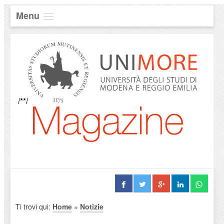
Menu
/**/
Ti trovi qui:
Home
»
Notizie