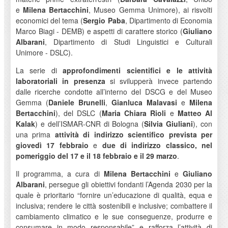
e
Milena Bertacchini
, Museo Gemma Unimore), ai risvolti
economici del tema (
Sergio Paba
, Dipartimento di Economia
Marco Biagi - DEMB) e aspetti di carattere storico (
Giuliano
Albarani
, Dipartimento di Studi Linguistici e Culturali
Unimore - DSLC).
La serie di
approfondimenti scientifici e le attività
laboratoriali in presenza
si svilupperà invece partendo
dalle ricerche condotte all’interno del DSCG e del Museo
Gemma (
Daniele Brunelli
,
Gianluca Malavasi
e
Milena
Bertacchini
), del DSLC (
Maria Chiara Rioli
e
Matteo Al
Kalak
) e dell’ISMAR-CNR di Bologna (
Silvia Giuliani
), con
una prima
attività di indirizzo scientifico prevista per
giovedì 17 febbraio
e
due di indirizzo classico, nel
pomeriggio del 17 e il 18 febbraio e il 29 marzo
.
Il programma, a cura di
Milena Bertacchini
e
Giuliano
Albarani
, persegue gli obiettivi fondanti l’Agenda 2030 per la
quale è prioritario “fornire un’educazione di qualità, equa e
inclusiva; rendere le città sostenibili e inclusive; combattere il
cambiamento climatico e le sue conseguenze, produrre e
consumare in modo responsabile” e rafforza l’attività di