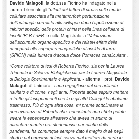
Davide Malagoli
, la dott.ssa Fiorino ha indagato nella
laurea Triennale gli “
effetti dei fattori di stress sulla morte
cellulare associata alla metamorfosi: perturbazione
dell'autofagia correlata allo sviluppo dopo l'applicazione di
inibitori specifici delle protein chinasi nella linea cellulare di
insetti IPLB-LdFB
” e nella Magistrale la “
Valutazione
dell'accumulo organo-specifico e dei relativi effetti delle
nanoparticelle superparamagnetiche di ossido di ferro
(SPION) nella lumaca d'acqua dolce Pomacea canaliculata
”.
“
Come relatore di tesi di Roberta Fiorino, sia per la Laurea
Triennale in Scienze Biologiche sia per la Laurea Magistrale
di Biologia Sperimentale e Applicata
, - afferma il prof.
Davide
Malagoli
di Unimore -
sono orgoglioso del suo brillante
risultato e di come, negli anni, Roberta abbia saputo mettere
a frutto gli insegnamenti che io e gli altri Colleghi le abbiamo
trasmesso. Più di ogni altra cosa, mi preme sottolineare la
perseveranza di Roberta che, nonostante non abbia potuto
vivere le esperienze all'estero che aveva in animo di
affrontare mentre era studentessa per effetto della
pandemia, ha comunque sempre dato il meglio di sè negli
studi e nel percorso di tesi, senza mai mettere da parte le