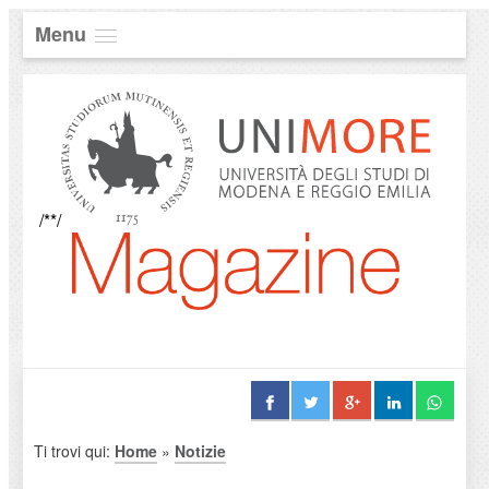
Menu
/**/
Ti trovi qui:
Home
»
Notizie