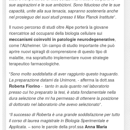
sue aspirazioni e le sue ambizioni. Sono fiducioso che le sue
capacità, unite alla sua tenacia, sapranno sostenerla anche
nel prosieguo dei suoi studi presso il Max Planck Institute
”.
Il nuovo percorso di studi oltre Alpe porterà la giovane
ricercatrice ad occuparsi della biologia cellulare sui
meccanismi coinvolti in patologie neurodegenerative
,
come l'Alzheimer. Un campo di studio importante che può
aprire nuovi spiragli di comprensione di questo tipo di
malattie, ma soprattutto implementare nuove strategie
terapeutico farmacologiche.
"
Sono molto soddisfatta di aver raggiunto questo traguardo.
La preparazione datami da Unimore,
- afferma la dott.ssa
Roberta Fiorino
-
tanto in aula quanto nel laboratorio
presso cui ho preparato la tesi, è stata fondamentale nella
dura selezione che mi ha permesso di ottenere la posizione
di dottorato nel laboratorio che avevo selezionato
”.
“Il successo di Roberta è una grande soddisfazione per tutto
il corso di laurea magistrale in Biologia Sperimentale e
Applicata.
– sono le parole della prof.ssa
Anna Maria