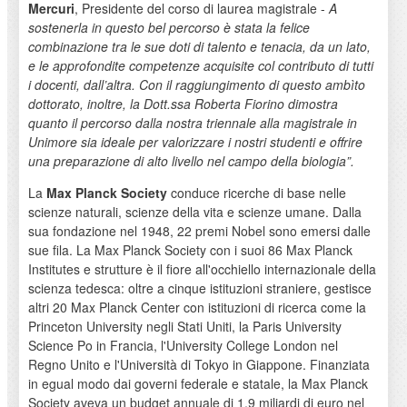
Mercuri
, Presidente del corso di laurea magistrale -
A
sostenerla in questo bel percorso
è stata la felice
combinazione tra le sue doti di talento e tenacia, da un lato,
e
le approfondite competenze acquisite col contributo di tutti
i docenti, dall’altra.
Con il raggiungimento di questo ambìto
dottorato, inoltre, la Dott.ssa Roberta Fiorino dimostra
quanto il percorso dalla nostra triennale alla magistrale in
Unimore sia ideale per valorizzare i nostri studenti e offrire
una preparazione di alto livello nel campo della biologia”.
La
Max Planck Society
conduce ricerche di base nelle
scienze naturali, scienze della vita e scienze umane. Dalla
sua fondazione nel 1948, 22 premi Nobel sono emersi dalle
sue fila. La Max Planck Society con i suoi 86 Max Planck
Institutes e strutture è il fiore all'occhiello internazionale della
scienza tedesca: oltre a cinque istituzioni straniere, gestisce
altri 20 Max Planck Center con istituzioni di ricerca come la
Princeton University negli Stati Uniti, la Paris University
Science Po in Francia, l'University College London nel
Regno Unito e l'Università di Tokyo in Giappone. Finanziata
in egual modo dai governi federale e statale, la Max Planck
Society aveva un budget annuale di 1,9 miliardi di euro nel