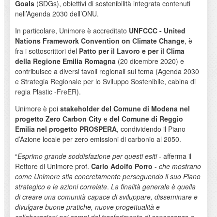
Goals
(SDGs), obiettivi di sostenibilità integrata contenuti
nell’Agenda 2030 dell’ONU.
In particolare, Unimore è accreditato
UNFCCC - United
Nations Framework Convention on Climate Change
, è
fra i sottoscrittori del
Patto per il Lavoro e per il Clima
della Regione Emilia Romagna
(20 dicembre 2020) e
contribuisce a diversi tavoli regionali sul tema (Agenda 2030
e Strategia Regionale per lo Sviluppo Sostenibile, cabina di
regia Plastic -FreER).
Unimore è poi
stakeholder del Comune di Modena nel
progetto Zero Carbon City
e
del Comune di Reggio
Emilia nel progetto PROSPERA
, condividendo il Piano
d’Azione locale per zero emissioni di carbonio al 2050.
“
Esprimo grande soddisfazione per questi esiti
- afferma il
Rettore di Unimore prof.
Carlo Adolfo Porro
-
che mostrano
come Unimore stia concretamente perseguendo il suo Piano
strategico e le azioni correlate
.
La finalità generale è quella
di creare una comunità capace di sviluppare, disseminare e
divulgare buone pratiche, nuove progettualità e
collaborazioni nei campi del trasferimento di conoscenze e