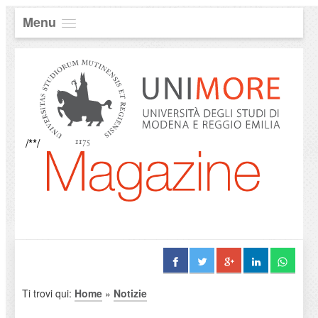
Menu
/**/
Ti trovi qui:
Home
»
Notizie