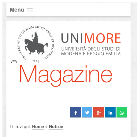
Menu
/**/
Ti trovi qui:
Home
»
Notizie