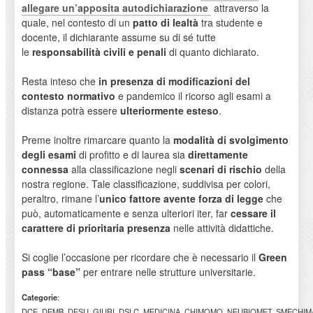
allegare un’apposita autodichiarazione
attraverso la
quale, nel contesto di un
patto di lealtà
tra studente e
docente, il dichiarante assume su di sé tutte
le
responsabilità civili e penali
di quanto dichiarato.
Resta inteso che
in presenza di modificazioni del
contesto normativo
e pandemico il ricorso agli esami a
distanza potrà essere
ulteriormente esteso
.
Preme inoltre rimarcare quanto la
modalità di svolgimento
degli esami
di profitto e di laurea sia
direttamente
connessa
alla classificazione negli
scenari di rischio
della
nostra regione. Tale classificazione, suddivisa per colori,
peraltro, rimane l’
unico fattore avente forza di legge
che
può, automaticamente e senza ulteriori iter, far
cessare il
carattere di prioritaria presenza
nelle attività didattiche.
Si coglie l’occasione per ricordare che è necessario il
Green
pass “base”
per entrare nelle strutture universitarie.
Categorie
:
DCE, DEMB, DESU, GIURI, DSLC, MEDICINA, CHIMOMO, NEUBIOMET, SMECHIMAI