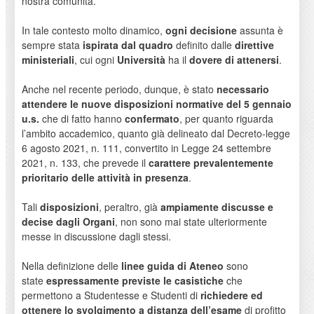
nostra comunità.
In tale contesto molto dinamico,
ogni decisione
assunta è
sempre stata
ispirata dal quadro
definito dalle
direttive
ministeriali
, cui ogni
Università
ha il
dovere di attenersi
.
Anche nel recente periodo, dunque, è stato
necessario
attendere le nuove disposizioni normative del 5 gennaio
u.s.
che di fatto hanno
confermato
, per quanto riguarda
l’ambito accademico, quanto già delineato dal Decreto-legge
6 agosto 2021, n. 111, convertito in Legge 24 settembre
2021, n. 133, che prevede il
carattere prevalentemente
prioritario delle attività in presenza
.
Tali
disposizioni
, peraltro, già
ampiamente discusse e
decise dagli Organi
, non sono mai state ulteriormente
messe in discussione dagli stessi.
Nella definizione delle
linee guida di Ateneo
sono
state
espressamente previste le casistiche
che
permettono a Studentesse e Studenti di
richiedere ed
ottenere lo svolgimento a distanza dell’esame
di profitto