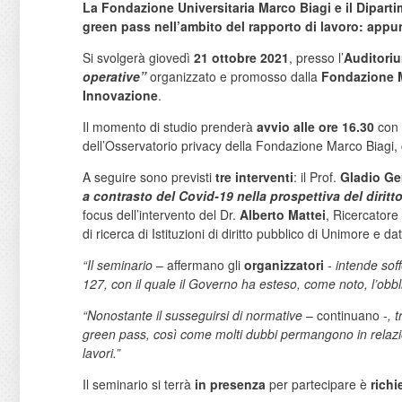
La Fondazione Universitaria Marco Biagi e il Dipart
green pass nell’ambito del rapporto di lavoro: appun
Si svolgerà giovedì
21 ottobre 2021
, presso l’
Auditori
operative”
organizzato e promosso dalla
Fondazione 
Innovazione
.
Il momento di studio prenderà
avvio alle ore 16.30
con 
dell’Osservatorio privacy della Fondazione Marco Biagi
A seguire sono previsti
tre interventi
: il Prof.
Gladio G
a contrasto del Covid-19 nella prospettiva del diritt
focus dell’intervento del Dr.
Alberto Mattei
, Ricercatore 
di ricerca di Istituzioni di diritto pubblico di Unimore e
“Il seminario
– affermano gli
organizzatori
-
intende soff
127, con il quale il Governo ha esteso, come noto, l’obblig
“Nonostante il susseguirsi di normative
– continuano -
, 
green pass, così come molti dubbi permangono in relazione 
lavori.”
Il seminario si terrà
in presenza
per partecipare è
richi