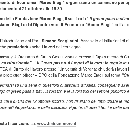
imento di Economia “Marco Biagi” organizzano un seminario per ap
tamento il 21 ottobre alle 16.30.
um della Fondazione Marco Biagi
, il seminario “
Il green pass nell’a
Marco Biagi
e dal
Dipartimento di Economia “Marco Biagi”
, nell’am
l’introduzione del Prof.
Simone Scagliarini
, Associato di Istituzioni di
, che
presiederà
anche
i lavori
del convegno.
emma
, già Ordinario di Diritto Costituzionale presso il Dipartimento di
o costituzionale”
;
“Il Green pass sui luoghi di lavoro: le regole i
TDA di Diritto del lavoro presso l’Università di Verona; chiuderà i lavori
 data protection officer – DPO della Fondazione Marco Biagi, sul tema
“Gr
ermarsi su una serie di questioni di assoluta attualità, conseguenti all’
o di green pass a tutti i lavoratori e le lavoratrici del settore pubblico e
tra cui il dPCM del 12 ottobre scorso, non risultano del tutto chiare le mo
all’interpretazione della disciplina vigente: di questi temi e delle dive
esta l’iscrizione
su:
www.fmb.unimore.it