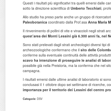
Questi i risultati più significativi tra quelli emersi dall
sotto la direzione scientifica di
Umberto Tecchiati
, prof
Allo studio ha preso parte anche un gruppo di ricercatori
Paleobotanica
coordinato dalla Prof.ssa
Anna Maria M
Il rinvenimento di pollini di vite e vinaccioli negli strati
quest’area dei Monti Lessini già 6.300 anni fa, nel N
Sono stati prelevati dagli strati archeologici diversi tipi
archeozoologiche confermano che il
sito delle Colomba
conferme sulla eventuale continuità delle attività produtt
scavo ha intenzione di proseguire le analisi di labora
possibile già nella Preistoria, ma la conferma che nel s
campagna.
I risultati emersi dalle ultime analisi di laboratorio si so
conclusasi il 1 ottobre dopo sei settimane di ricerche,
importanza per il territorio dei Lessini del centro pr
Categorie
: DSV