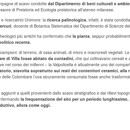
e campagne di scavo condotte
dal Dipartimento di beni culturali e ambien
essore di Preistoria ed Ecologia preistorica all'ateneo milanese.
 e ricercatrici Unimore: la
ricerca palinologica
, infatti, è stata condot
ercuri
, docente di Botanica Sistematica del Dipartimento di Scienze del
 archeologici più antichi ha confermato che
la pianta
, seppur probabilmente
eolitico recente.
 di campioni: di terreno, di ossa animali, di micro e macroresti vegetali.
re di Villa fosse abitato da contadini,
che qui coltivavano cereali e a
ive nel corso dei millenni – la Valpolicella è attualmente uno dei compart
torio, stavolta soprattutto sui resti dei contenitori ceramici, alla r
ito delle Colombare l’uva sicuramente consumata fosse anche trasformata
no aggiunti a quelli provenienti dallo scavo stratigrafico e dai rilievi top
 confermando
la frequentazione del sito per un periodo lunghissimo, 
oduttivo, allora come oggi.