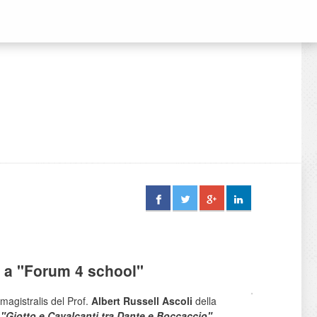
is a "Forum 4 school"
magistralis del Prof.
Albert Russell Ascoli
della
a
"Giotto e Cavalcanti tra Dante e Boccaccio".