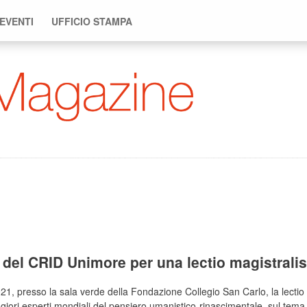
 EVENTI
UFFICIO STAMPA
te del CRID Unimore per una lectio magistral
021, presso la sala verde della Fondazione Collegio San Carlo, la lectio 
giori esperti mondiali del pensiero umanistico-rinascimentale, sul tem