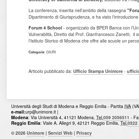
La conferenza, inserita nell’ambito della rassegna
"For
Dipartimento di Giurisprudenza, e ha visto l'introduzione d
Forum 4 School
- organizzato da BPER Banca con l'Univ
Vulnerablità, Diretto dal Prof. Gianfrancesco Zanetti, 
l'Istituto Storico di Modena che offre alle scuole un percors
Categorie
: GIURI
Articolo pubblicato da:
Ufficio Stampa Unimore
-
uffic
Università degli Studi di Modena e Reggio Emilia - Partita
IVA
(VA
e-mail:
urp@unimore.it
|
Modena
: Via Università 4, 41121 Modena,
Tel.
059 2056511
- Fa
Reggio Emilia
: Viale A. Allegri 9, 42121 Reggio Emilia,
Tel.
0522
© 2026
Unimore
|
Servizi Web
|
Privacy