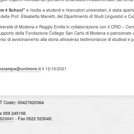
um 4 School"
e rivolta a studenti e ricercatori universitari, è stata aperta
ella Prof. Elisabetta Manetti, del Dipartimento di Studi Linguistici e Cult
ersità di Modena e Reggio Emilia in collaborazione con il CRID – Centr
il supporto della Fondazione Collegio San Carlo di Modena e patrocinato
o di avvicinamento alla storia attraverso testimonianze di studiosi e protag
iostampa@unimore.it
il 12/10/2021
T Code): 00427620364
x 059 245156
 523041
- Fax 0522 523045.