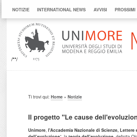
NOTIZIE
INTERNATIONAL NEWS
AVVISI
PROSSIMI
/**/
Ti trovi qui:
Home
»
Notizie
Il progetto "Le cause dell'evoluzion
Unimore
,
l'Accademia Nazionale di Scienze, Lettere 
dell’evoluzione
”, la
teoria dell’evoluzione
, definita Ol