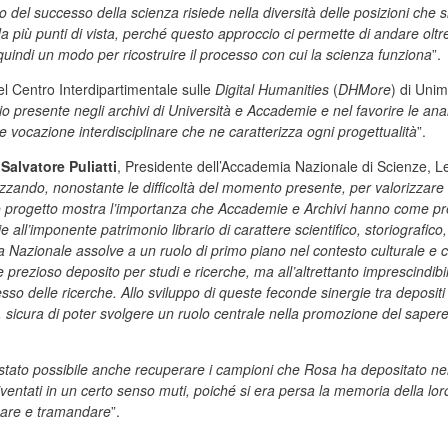
to del successo della scienza risiede nella diversità delle posizioni che 
 più punti di vista, perché questo approccio ci permette di andare oltre 
quindi un modo per ricostruire il processo con cui la scienza funziona
”.
del Centro Interdipartimentale sulle
Digital Humanities
(
DHMore
) di Uni
 presente negli archivi di Università e Accademie e nel favorire le ana
vocazione interdisciplinare che ne caratterizza ogni progettualità
”.
.
Salvatore Puliatti
, Presidente dell’Accademia Nazionale di Scienze, L
lizzando, nonostante le difficoltà del momento presente, per valorizzare
o progetto mostra l’importanza che Accademie e Archivi hanno come pre
 all’imponente patrimonio librario di carattere scientifico, storiografic
Nazionale assolve a un ruolo di primo piano nel contesto culturale e co
ezioso deposito per studi e ricerche, ma all’altrettanto imprescindibile 
esso delle ricerche. Allo sviluppo di queste feconde sinergie tra deposi
, sicura di poter svolgere un ruolo centrale nella promozione del saper
stato possibile anche recuperare i campioni che Rosa ha depositato nel
ventati in un certo senso muti, poiché si era persa la memoria della lo
zzare e tramandare
”.