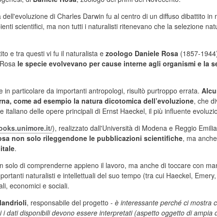
ia dell'evoluzione di Charles Darwin fu al centro di un diffuso dibattito in
enti scientifici, ma non tutti i naturalisti ritenevano che la selezione n
to e tra questi vi fu il naturalista e
zoologo Daniele Rosa
(1857-1944)
i Rosa
le specie evolvevano per cause interne agli organismi e la 
in particolare da importanti antropologi, risultò purtroppo errata.
Alcu
erna, come ad esempio la natura dicotomica dell’evoluzione
, che d
re italiano delle opere principali di Ernst Haeckel, il più influente evoluzi
oks.unimore.it/
), realizzato dall'Università di Modena e Reggio Emilia
 Rosa non solo rileggendone le pubblicazioni scientifiche
, ma anch
itale
.
non solo di comprenderne appieno il lavoro, ma anche di toccare con m
portanti naturalisti e intellettuali del suo tempo (tra cui Haeckel, Emer
i, economici e sociali.
andrioli
, responsabile del progetto -
è interessante perché ci mostra c
 i dati disponibili devono essere interpretati (aspetto oggetto di ampia