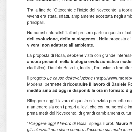
Tra la fine dell'Ottocento e l'inizio del Novecento la teor
viventi era stata, infatti, ampiamente accettata negli ambi
principali.
Numerosi naturalisti italiani presero parte a questo dibatti
dell’evoluzione, definita ologenesi
. Nella proposta d
viventi non adattate all’ambiente
.
La proposta di Rosa, sebbene vista con grande interesse 
ancora presenti nella biologia evoluzionistica mod
cladistica). Daniele Rosa fu, inoltre, l’entusiasta tradutto
Il progetto
Le cause dell’evoluzione
(
http://www.morebo
Modena, permette di
ricostruire il lavoro di Daniele
inedito sino ad oggi e disponibile ora in formato dig
Rileggere oggi il lavoro di questo scienziato permette 
mantenere sia con i propri allievi, che con numerosi e im
prima metà del Novecento, di grandi cambiamenti cultural
“
Rileggere oggi il lavoro di Rosa
-spiega il prof.
Mauro M
gli scienziati non siano sempre d’accordo sul modo in cui