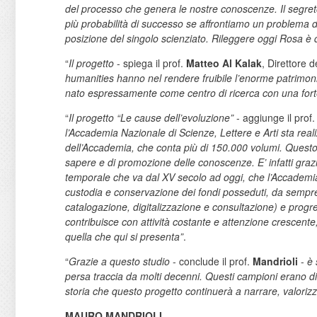
del processo che genera le nostre conoscenze.
Il segre
più probabilità di successo se affrontiamo un problema da
posizione del singolo scienziato. Rileggere oggi Rosa è 
“
Il progetto
- spiega il prof.
Matteo Al Kalak
, Direttore 
humanities hanno nel rendere fruibile l’enorme patrimonio
nato espressamente come centro di ricerca con una forte 
“
Il progetto “Le cause dell’evoluzione”
- aggiunge il prof
l’Accademia Nazionale di Scienze, Lettere e Arti sta rea
dell’Accademia, che conta più di 150.000 volumi. Quest
sapere e di promozione delle conoscenze. E’ infatti grazie
temporale che va dal XV secolo ad oggi, che l’Accademia 
custodia e conservazione dei fondi posseduti, da sempre pr
catalogazione, digitalizzazione e consultazione) e progr
contribuisce con attività costante e attenzione crescente
quella che qui si presenta”
.
“
Grazie a questo studio
- conclude il prof.
Mandrioli
-
è 
persa traccia da molti decenni. Questi campioni erano di
storia che questo progetto continuerà a narrare, valori
MAURO MANDRIOLI