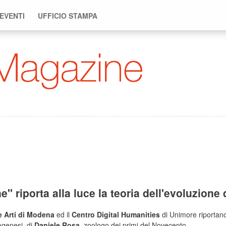
 EVENTI
UFFICIO STAMPA
e" riporta alla luce la teoria dell'evoluzione
e Arti di Modena
ed il
Centro Digital Humanities
di Unimore riportano 
ogenesi, di
Daniele Rosa
, zoologo dei primi del Novecento.