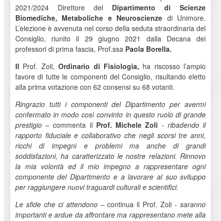
2021/2024 Direttore del
Dipartimento di Scienze
Biomediche, Metaboliche e Neuroscienze
di Unimore.
L’elezione è avvenuta nel corso della seduta straordinaria del
Consiglio, riunito il 29 giugno 2021 dalla Decana dei
professori di prima fascia, Prof.ssa
Paola Borella.
Il
Prof. Zoli,
Ordinario di Fisiologia,
ha riscosso l’ampio
favore di tutte le componenti del Consiglio, risultando eletto
alla prima votazione con 62 consensi su 68 votanti.
Ringrazio tutti i componenti del Dipartimento per avermi
confermato in modo così convinto in questo ruolo di grande
prestigio
– commenta il
Prof. Michele Zoli
-
ribadendo il
rapporto fiduciale e collaborativo che negli scorsi tre anni,
ricchi di impegni e problemi ma anche di grandi
soddisfazioni, ha caratterizzato le nostre relazioni. Rinnovo
la mia volontà ed il mio impegno a rappresentare ogni
componente del Dipartimento e a lavorare al suo sviluppo
per raggiungere nuovi traguardi culturali e scientifici.
Le sfide che ci attendono
– continua il Prof. Zoli -
saranno
importanti e ardue da affrontare ma rappresentano mete alla