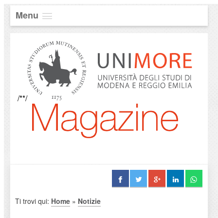
Menu
/**/
Ti trovi qui:
Home
»
Notizie