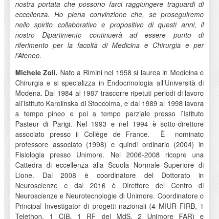
nostra portata che possono farci raggiungere traguardi di
eccellenza. Ho piena convinzione che, se proseguiremo
nello spirito collaborativo e propositivo di questi anni, il
nostro Dipartimento continuerà ad essere punto di
riferimento per la facoltà di Medicina e Chirurgia e per
l’Ateneo.
Michele Zoli.
Nato a Rimini nel 1958 si laurea in Medicina e
Chirurgia e si specializza in Endocrinologia all’Università di
Modena. Dal 1984 al 1987 trascorre ripetuti periodi di lavoro
all’Istituto Karolinska di Stoccolma, e dal 1989 al 1998 lavora
a tempo pineo e poi a tempo parziale presso l’Istituto
Pasteur di Parigi. Nel 1993 e nel 1994 è sotto-direttore
associato presso il Collège de France. È nominato
professore associato (1998) e quindi ordinario (2004) in
Fisiologia presso Unimore. Nel 2006-2008 ricopre una
Cattedra di eccellenza alla Scuola Normale Superiore di
Lione. Dal 2008 è coordinatore del Dottorato in
Neuroscienze e dal 2016 è Direttore del Centro di
Neuroscienze e Neurotecnologie di Unimore. Coordinatore o
Principal Investigator di progetti nazionali (4 MIUR FIRB, 1
Telethon, 1 CIB, 1 RF del MdS, 2 Unimore FAR) e