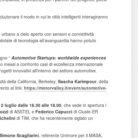
uzionare il modo in cui le città intelligenti interagiranno
o urbano a cielo aperto con sensori e connettività
e dotate di tecnologia all’avanguardia hanno potuto
egno “
Automotive Startups: worldwide experiences
no messi a confronto casi di eccellenza internazionale
ogetti innovativi all'interno del settore automotive.
sità della California, Berkeley;
Sascha Karimpour
, della
vento al link:
https://motorvalley.it/event/
automotive-
2 luglio dalle 16.30 alle 18.00
, che vede in apertura i
ozzi
di ASSTEL e
Federico Capucci
di Cluste-ER
chelini
di TIM, che ha recentemente siglato un
Simone Scagliarini
, referente Unimore per il MASA,