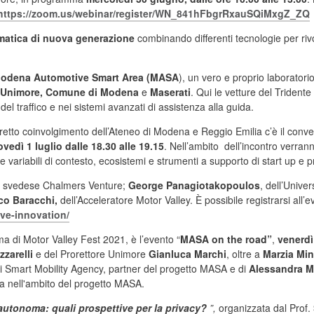
https://zoom.us/webinar/
register/WN_
841hFbgrRxauSQiMxgZ_ZQ
rmatica di nuova generazione
combinando differenti tecnologie per rivol
a Modena Automotive Smart Area (MASA
), un vero e proprio laboratori
Unimore,
Comune di Modena
e
Maserati
. Qui le vetture del Trident
 del traffico e nei sistemi avanzati di assistenza alla guida.
 diretto coinvolgimento dell’Ateneo di Modena e Reggio Emilia c’è il conv
ovedì 1 luglio dalle 18.30 alle 19.15
. Nell’ambito dell’incontro verran
 variabili di contesto, ecosistemi e strumenti a supporto di start up e pr
la svedese Chalmers Venture;
George Panagiotakopoulos
, dell’Univer
co Baracchi,
dell’Acceleratore Motor Valley. È possibile registrarsi all’e
ive-innovation/
a di Motor Valley Fest 2021, è l’evento “
MASA on the road”
,
venerdì 
zarelli
e del Prorettore Unimore
Gianluca Marchi
, oltre a
Marzia Min
i Smart Mobility Agency, partner del progetto MASA e di
Alessandra Mi
a nell'ambito del progetto MASA.
autonoma: quali prospettive per la privacy?
”,
organizzata dal Prof.