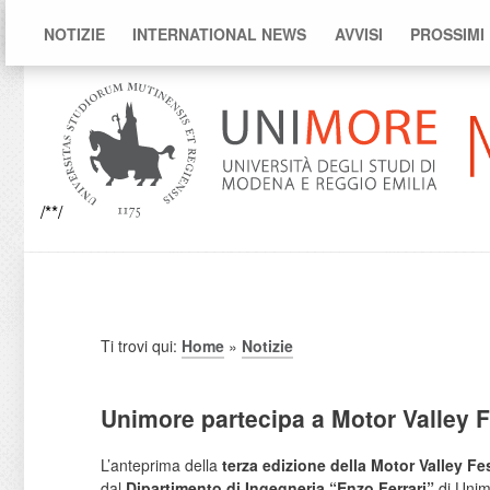
NOTIZIE
INTERNATIONAL NEWS
AVVISI
PROSSIMI
/**/
Ti trovi qui:
Home
»
Notizie
Unimore partecipa a Motor Valley Fes
L’anteprima della
terza edizione della Motor Valley Fe
dal
Dipartimento di Ingegneria “Enzo Ferrari”
di Unim