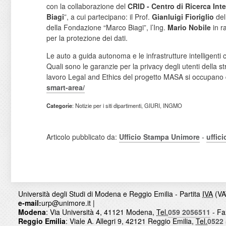
con la collaborazione del
CRID - Centro di Ricerca Int
Biagi
”, a cui partecipano: il Prof.
Gianluigi Fioriglio
del
della Fondazione “Marco Biagi”, l’Ing.
Mario Nobile
in r
per la protezione dei dati.
Le auto a guida autonoma e le infrastrutture intelligent
Quali sono le garanzie per la privacy degli utenti della 
lavoro Legal and Ethics del progetto MASA si occupano del
smart-area/
Categorie
: Notizie per i siti dipartimenti, GIURI, INGMO
Articolo pubblicato da:
Ufficio Stampa Unimore
-
uffic
Università degli Studi di Modena e Reggio Emilia - Partita
IVA
(VA
e-mail:
urp@unimore.it
|
Modena
: Via Università 4, 41121 Modena,
Tel.
059 2056511
- Fa
Reggio Emilia
: Viale A. Allegri 9, 42121 Reggio Emilia,
Tel.
0522