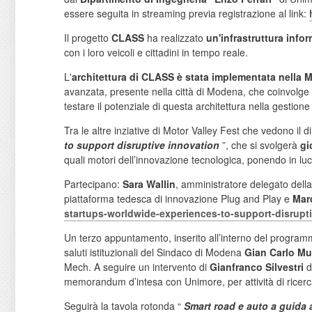
essere seguita in streaming previa registrazione al link:
Il progetto
CLASS
ha realizzato
un'infrastruttura info
con i loro veicoli e cittadini in tempo reale.
L'
architettura di CLASS è stata implementata nell
avanzata, presente nella città di Modena, che coinvolge
testare il potenziale di questa architettura nella gestione
Tra le altre inziative di Motor Valley Fest che vedono il
to support disruptive innovation
”, che si svolgerà
gi
quali motori dell’innovazione tecnologica, ponendo in luce
Partecipano:
Sara Wallin
, amministratore delegato del
piattaforma tedesca di innovazione Plug and Play e
Mar
startups-worldwide-
experiences-to-support-
disrupt
Un terzo appuntamento, inserito all’interno del programm
saluti istituzionali del Sindaco di Modena
Gian Carlo Muz
Mech. A seguire un intervento di
Gianfranco Silvestri
d
memorandum d’intesa con Unimore, per attività di ricerc
Seguirà la tavola rotonda “
Smart road e auto a guida 