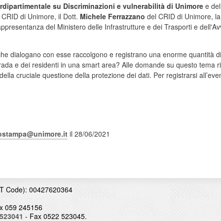
erdipartimentale su Discriminazioni e vulnerabilità di Unimore
e dell
 CRID di Unimore, il Dott.
Michele Ferrazzano
del CRID di Unimore, l
appresentanza del Ministero delle Infrastrutture e dei Trasporti e dell'Av
i che dialogano con esse raccolgono e registrano una enorme quantità di 
strada e dei residenti in una smart area? Alle domande su questo tema ri
la cruciale questione della protezione dei dati. Per registrarsi all’eve
iostampa@unimore.it
il 28/06/2021
T Code): 00427620364
x 059 245156
 523041
- Fax 0522 523045.