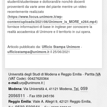
studenti/studentesse e dottorandi/e nonchè docenti
provenienti da varie aree del piante mentre un video
recentemente realizzato
(
https://www.focus.unimore.it/wp-
content/uploads/2021/06/Unimore_is_MORE_x264.mp4
)
fornisce informazioni di base in inglese per conoscere la
realtà accademica di Unimore e il territorio in cui opera.
Articolo pubblicato da:
Ufficio Stampa Unimore
-
ufficiostampa@unimore.it
il 25/06/2021
Università degli Studi di Modena e Reggio Emilia - Partita
IVA
(VAT Code): 00427620364
e-mail:
urp@unimore.it
|
059
Modena
: Via Università 4, 41121 Modena,
Tel.
2056511
- Fax 059 245156
Reggio Emilia
: Viale A. Allegri 9, 42121 Reggio Emilia,
0522 523041