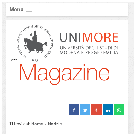
Menu
/**/
Ti trovi qui:
Home
»
Notizie