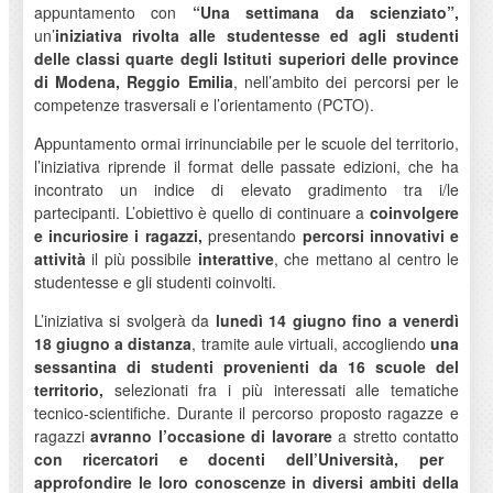
appuntamento con
“Una settimana da scienziato”,
un’
iniziativa rivolta alle studentesse ed agli studenti
delle classi quarte degli Istituti superiori delle province
di Modena, Reggio Emilia
, nell’ambito dei percorsi per le
competenze trasversali e l’orientamento (PCTO).
Appuntamento ormai irrinunciabile per le scuole del territorio,
l’iniziativa riprende il format delle passate edizioni, che ha
incontrato un indice di elevato gradimento tra i/le
partecipanti. L’obiettivo è quello di continuare a
coinvolgere
e incuriosire i ragazzi,
presentando
percorsi innovativi e
attività
il più possibile
interattive
, che mettano al centro le
studentesse e gli studenti coinvolti.
L’iniziativa si svolgerà da
lunedì 14 giugno fino a venerdì
18 giugno a distanza
, tramite aule virtuali, accogliendo
una
sessantina di studenti provenienti da 16 scuole del
territorio,
selezionati fra i più interessati alle tematiche
tecnico-scientifiche. Durante il percorso proposto ragazze e
ragazzi
avranno l’occasione di lavorare
a stretto contatto
con ricercatori e docenti dell’Università, per
approfondire le loro conoscenze in diversi ambiti della