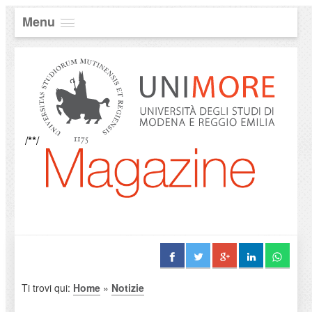
Menu
/**/
Ti trovi qui:
Home
»
Notizie