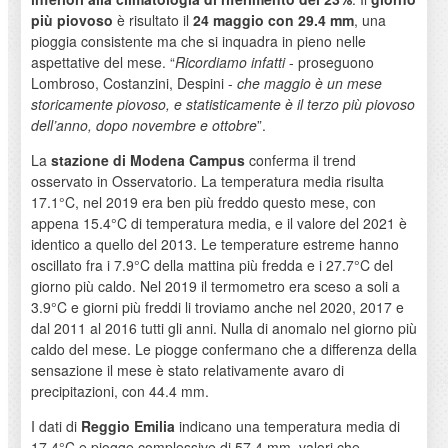
più piovoso
è risultato il
24 maggio
con 29.4 mm
, una
pioggia consistente ma che si inquadra in pieno nelle
aspettative del mese. “
Ricordiamo infatti
- proseguono
Lombroso, Costanzini, Despini -
che maggio è un mese
storicamente piovoso, e statisticamente è il terzo più piovoso
dell’anno, dopo novembre e ottobre
”.
La
stazione di Modena Campus
conferma il trend
osservato in Osservatorio. La temperatura media risulta
17.1°C, nel 2019 era ben più freddo questo mese, con
appena 15.4°C di temperatura media, e il valore del 2021 è
identico a quello del 2013. Le temperature estreme hanno
oscillato fra i 7.9°C della mattina più fredda e i 27.7°C del
giorno più caldo. Nel 2019 il termometro era sceso a soli a
3.9°C e giorni più freddi li troviamo anche nel 2020, 2017 e
dal 2011 al 2016 tutti gli anni. Nulla di anomalo nel giorno più
caldo del mese. Le piogge confermano che a differenza della
sensazione il mese è stato relativamente avaro di
precipitazioni, con 44.4 mm.
I dati di
Reggio Emilia
indicano una temperatura media di
17.4°C e piogge complessive di 57.4 mm, valori che