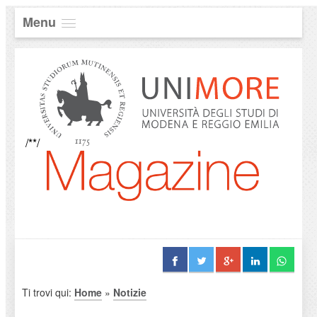
Menu
/**/
Ti trovi qui:
Home
»
Notizie