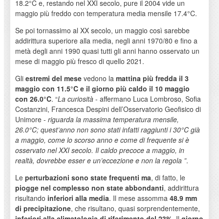
18.2°C e, restando nel XXI secolo, pure il 2004 vide un
maggio più freddo con temperatura media mensile 17.4°C.
Se poi tornassimo al XX secolo, un maggio così sarebbe
addirittura superiore alla media, negli anni 1970/80 e fino a
metà degli anni 1990 quasi tutti gli anni hanno osservato un
mese di maggio più fresco di quello 2021.
Gli
estremi del mese
vedono la
mattina più fredda il 3
maggio
con 11.5°C e il giorno più caldo il 10
maggio
con 26.0°C
. “
La curiosità
- affermano Luca Lombroso, Sofia
Costanzini, Francesca Despini dell’Osservatorio Geofisico di
Unimore -
riguarda la massima temperatura mensile,
26.0°C; quest’anno non sono stati infatti raggiunti i 30°C già
a maggio, come lo scorso anno e come di frequente si è
osservato nel XXI secolo. Il caldo precoce a maggio, in
realtà, dovrebbe esser e un’eccezione e non la regola
”
.
Le
perturbazioni sono state frequenti ma
, di fatto, le
piogge nel complesso non state abbondanti
, addirittura
risultando
inferiori alla media
. Il mese assomma
48.9 mm
di precipitazione
, che risultano, quasi sorprendentemente,
inferiori alla climatologia di riferimento del 23%
. Il
giorno