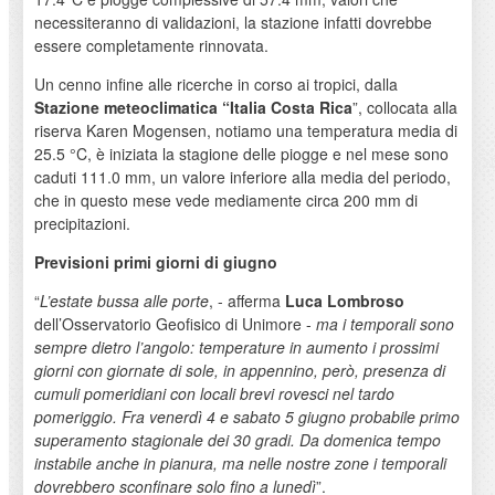
necessiteranno di validazioni, la stazione infatti dovrebbe
essere completamente rinnovata.
Un cenno infine alle ricerche in corso ai tropici, dalla
Stazione meteoclimatica “Italia Costa Rica
”, collocata alla
riserva Karen Mogensen, notiamo una temperatura media di
25.5 °C, è iniziata la stagione delle piogge e nel mese sono
caduti 111.0 mm, un valore inferiore alla media del periodo,
che in questo mese vede mediamente circa 200 mm di
precipitazioni.
Previsioni primi giorni di giugno
“
L’estate bussa alle porte
, - afferma
Luca Lombroso
dell’Osservatorio Geofisico di Unimore -
ma i temporali sono
sempre dietro l’angolo: temperature in aumento i prossimi
giorni con giornate di sole, in appennino, però, presenza di
cumuli pomeridiani con locali brevi rovesci nel tardo
pomeriggio. Fra venerdì 4 e sabato 5 giugno probabile primo
superamento stagionale dei 30 gradi. Da domenica tempo
instabile anche in pianura, ma nelle nostre zone i temporali
dovrebbero sconfinare solo fino a lunedì
”.