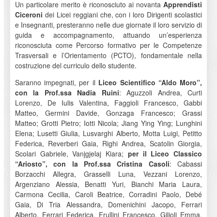
Un particolare merito è riconosciuto ai novanta
Apprendisti
Ciceroni
dei Licei reggiani che, con i loro Dirigenti scolastici
e Insegnanti, presteranno nelle due giornate il loro servizio di
guida e accompagnamento, attuando un’esperienza
riconosciuta come Percorso formativo per le Competenze
Trasversali e l’Orientamento (PCTO), fondamentale nella
costruzione del curriculo dello studente.
Saranno impegnati, per il
Liceo Scientifico “Aldo Moro”,
con la Prof.ssa Nadia Ruini
: Aguzzoli Andrea, Curti
Lorenzo, De Iulis Valentina, Faggioli Francesco, Gabbi
Matteo, Germini Davide, Gonzaga Francesco; Grassi
Matteo; Grotti Pietro; Iotti Nicola; Jiang Ying Ying; Lunghini
Elena; Lusetti Giulia, Lusvarghi Alberto, Motta Luigi, Petitto
Federica, Reverberi Gaia, Righi Andrea, Scatolin Giorgia,
Scolari Gabriele, Vanjgjelaj Kiara;
per il Liceo Classico
“Ariosto”, con la Prof.ssa Cristina Casoli
: Cabassi
Borzacchi Allegra, Grasselli Luna, Vezzani Lorenzo,
Argenziano Alessia, Benatti Yuri, Bianchi Maria Laura,
Carmona Cecilia, Caroli Beatrice, Corradini Paolo, Debé
Gaia, Di Tria Alessandra, Domenichini Jacopo, Ferrari
Alberto, Ferrari Federica, Frullini Francesco, Gilioli Emma,