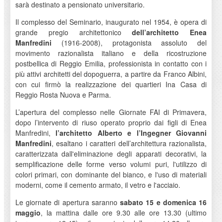
sarà destinato a pensionato universitario.
Il complesso del Seminario, inaugurato nel 1954, è opera di
grande pregio architettonico
dell’architetto Enea
Manfredini
(1916-2008), protagonista assoluto del
movimento razionalista italiano e della ricostruzione
postbellica di Reggio Emilia, professionista in contatto con i
più attivi architetti del dopoguerra, a partire da Franco Albini,
con cui firmò la realizzazione dei quartieri Ina Casa di
Reggio Rosta Nuova e Parma.
L’apertura del complesso nelle Giornate FAI di Primavera,
dopo l’intervento di riuso operato proprio dai figli di Enea
Manfredini,
l’architetto Alberto e l’Ingegner Giovanni
Manfredini
, esaltano i caratteri dell’architettura razionalista,
caratterizzata dall'eliminazione degli apparati decorativi, la
semplificazione delle forme verso volumi puri, l'utilizzo di
colori primari, con dominante del bianco, e l'uso di materiali
moderni, come il cemento armato, il vetro e l'acciaio.
Le giornate di apertura saranno
sabato 15 e domenica 16
maggio
, la mattina dalle ore 9.30 alle ore 13.30 (ultimo