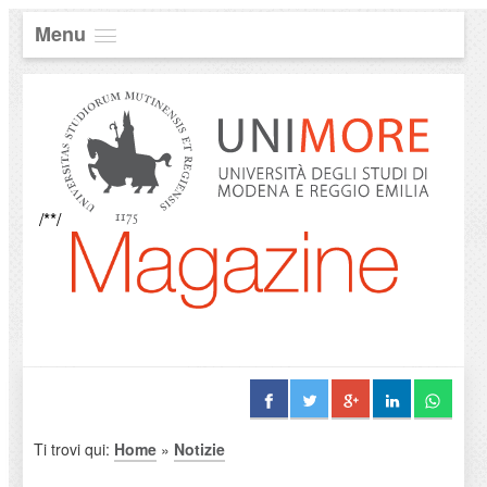
Menu
/**/
Ti trovi qui:
Home
»
Notizie