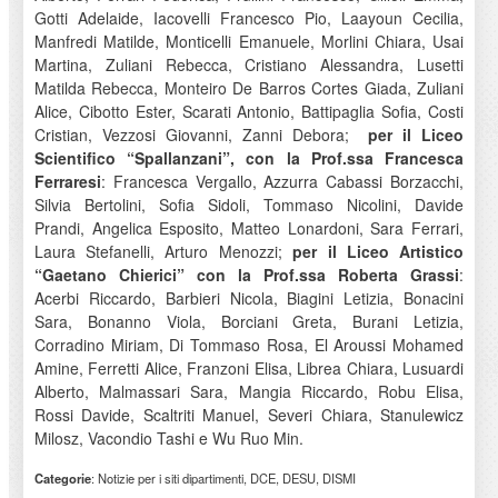
Gotti Adelaide, Iacovelli Francesco Pio, Laayoun Cecilia,
Manfredi Matilde, Monticelli Emanuele, Morlini Chiara, Usai
Martina, Zuliani Rebecca, Cristiano Alessandra, Lusetti
Matilda Rebecca, Monteiro De Barros Cortes Giada, Zuliani
Alice, Cibotto Ester, Scarati Antonio, Battipaglia Sofia, Costi
Cristian, Vezzosi Giovanni, Zanni Debora;
per il Liceo
Scientifico “Spallanzani”, con la Prof.ssa Francesca
Ferraresi
: Francesca Vergallo, Azzurra Cabassi Borzacchi,
Silvia Bertolini, Sofia Sidoli, Tommaso Nicolini, Davide
Prandi, Angelica Esposito, Matteo Lonardoni, Sara Ferrari,
Laura Stefanelli, Arturo Menozzi;
per il Liceo Artistico
“Gaetano Chierici” con la Prof.ssa Roberta Grassi
:
Acerbi Riccardo, Barbieri Nicola, Biagini Letizia, Bonacini
Sara, Bonanno Viola, Borciani Greta, Burani Letizia,
Corradino Miriam, Di Tommaso Rosa, El Aroussi Mohamed
Amine, Ferretti Alice, Franzoni Elisa, Librea Chiara, Lusuardi
Alberto, Malmassari Sara, Mangia Riccardo, Robu Elisa,
Rossi Davide, Scaltriti Manuel, Severi Chiara, Stanulewicz
Milosz, Vacondio Tashi e Wu Ruo Min.
Categorie
: Notizie per i siti dipartimenti, DCE, DESU, DISMI