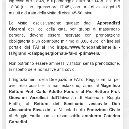
ingresso ore 12.45) e il pomeriggio dalle ore 14.30 alle ore
18.30 (ultimo ingresso ore 17.45), con turni di visita ogni 15
minuti e durata della visite di circa 45-50 minuti.
Le visite, esclusivamente guidate dagli
Apprendisti
Ciceroni
dei licei della città, per gruppi di massimo15
persone, devono essere riservate con prenotazione
obbligatoria e un contributo minimo di 3,00 euro, on line sul
portale del FAI al link
https://www.fondoambiente.it/il-
fai/grandi-campagne/giornate-fai-di-primavera/
Non potranno essere ammessi visitatori senza prenotazione,
in rispetto delle normative anti-covid.
I ringraziamenti della Delegazione FAI di Reggio Emilia, per
aver reso possibile la manifestazione, vanno al
Magnifico
Rettore Prof. Carlo Adolfo Porro e al Pro Rettore Prof.
Giovanni Verzellesi
dell’Università di Modena e Reggio
Emilia, al
Rettore del Seminario vescovile Don
Alessandro Ravazzin
i, ai Volontari della
Protezione Civile
di Reggio Emilia con la responsabile
architetto Caterina
Corradini.