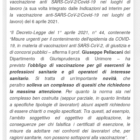
vaccinazione anti SARS-CoV-2/Covid-19 nei luoghi di
lavoro (
a sua volta integrato dalle
Indicazioni
ad interim
per
la vaccinazione anti-SARS-CoV-2/Covid-19 nei luoghi di
lavoro
) del 6 aprile 2021.
“Il Decreto-Legge del 1° aprile 2021, n° 44, contenente
“Misure urgenti per il contenimento dell'epidemia da COVID-
19, in materia di vaccinazioni anti SARS-CoV-2, di giustizia e
di concorsi pubblici
– afferma il prof.
Giuseppe Pellacani
del
Dipartimento di Giurisprudenza di Unimore –
ha
previsto
l'obbligo di vaccinazione per gli esercenti le
professioni sanitarie e gli operatori di interesse
sanitario
. Si tratta di un’importante
novità
, che
peraltro
solleva un complesso di quesiti che richiedono
la massima attenzione
. Per quanto la norma sia nel
complesso ben costruita (seppur parziale, in quanto limitata
a specifiche tipologie di lavoratori) alcuni aspetti richiedono
di essere chiariti o meglio specificati. Tra questi, ad esempio,
l’ambito soggettivo ed oggettivo di applicazione, le
conseguenze per chi falsifica i certificati di esenzione, le
misure da adottare nei confronti dei lavoratori che, per
ragioni sanitarie, non possono sottoporsi alla vaccinazione”.