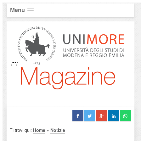
Menu
/**/
Ti trovi qui:
Home
»
Notizie