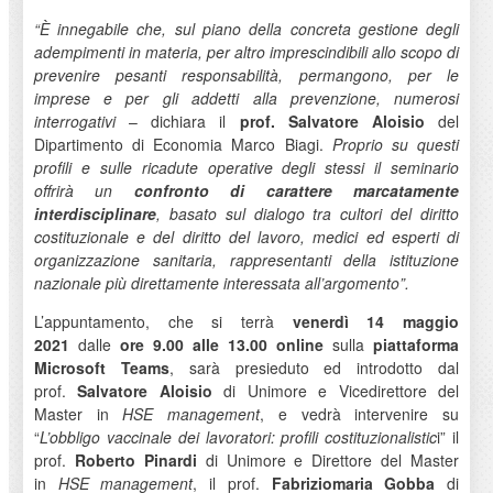
“È innegabile che, sul piano della concreta gestione degli
adempimenti in materia, per altro imprescindibili allo scopo di
prevenire pesanti responsabilità, permangono, per le
imprese e per gli addetti alla prevenzione, numerosi
interrogativi
– dichiara il
prof. Salvatore Aloisio
del
Dipartimento di Economia Marco Biagi.
Proprio su questi
profili e sulle ricadute operative degli stessi il seminario
offrirà un
confronto di carattere marcatamente
interdisciplinare
, basato sul dialogo tra cultori del diritto
costituzionale e del diritto del lavoro, medici ed esperti di
organizzazione sanitaria, rappresentanti della istituzione
nazionale più direttamente interessata all’argomento”.
L’appuntamento, che si terrà
venerdì 14 maggio
2021
dalle
ore 9.00 alle 13.00 online
sulla
piattaforma
Microsoft Teams
, sarà presieduto ed introdotto dal
prof.
Salvatore Aloisio
di Unimore e Vicedirettore del
Master in
HSE management
, e vedrà intervenire su
“
L’obbligo vaccinale dei lavoratori: profili costituzionalistic
i” il
prof.
Roberto Pinardi
di Unimore e Direttore del Master
in
HSE management
, il prof.
Fabriziomaria Gobba
di