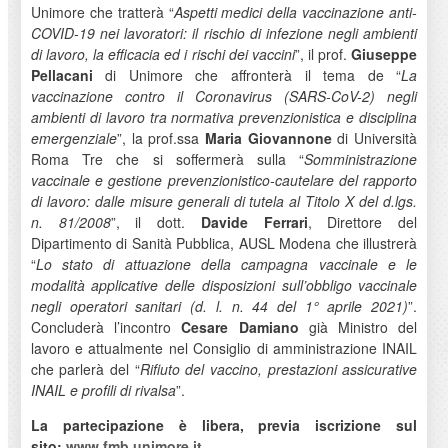
Unimore che tratterà “
Aspetti medici della vaccinazione anti-
COVID-19 nei lavoratori: il rischio di infezione negli ambienti
di lavoro, la efficacia ed i rischi dei vaccini
”, il prof.
Giuseppe
Pellacani
di Unimore che affronterà il tema de “
La
vaccinazione contro il Coronavirus (SARS-CoV-2) negli
ambienti di lavoro tra normativa prevenzionistica e disciplina
emergenziale
”, la prof.ssa
Maria Giovannone
di Università
Roma Tre che si soffermerà sulla “
Somministrazione
vaccinale e gestione prevenzionistico-cautelare del rapporto
di lavoro:
dalle misure generali di tutela al Titolo X del d.lgs.
n. 81/2008
”, il dott.
Davide Ferrari
, Direttore del
Dipartimento di Sanità Pubblica, AUSL Modena che illustrerà
“
Lo stato di attuazione della campagna vaccinale e le
modalità applicative delle disposizioni sull’obbligo vaccinale
negli operatori sanitari (d. l. n. 44 del 1° aprile 2021)
”.
Concluderà l’incontro
Cesare Damiano
già Ministro del
lavoro e attualmente nel Consiglio di amministrazione INAIL
che parlerà del “
Rifiuto del vaccino, prestazioni assicurative
INAIL e profili di rivalsa
”.
La partecipazione è libera, previa iscrizione sul
sito:
www.fmb.unimore.it