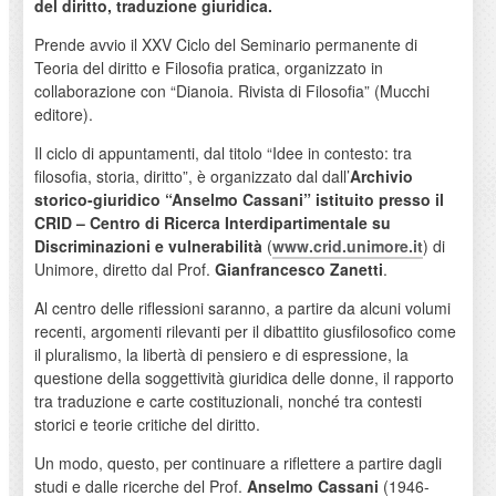
del diritto, traduzione giuridica.
Prende avvio il XXV Ciclo del Seminario permanente di
Teoria del diritto e Filosofia pratica, organizzato in
collaborazione con “Dianoia. Rivista di Filosofia” (Mucchi
editore).
Il ciclo di appuntamenti, dal titolo “Idee in contesto: tra
filosofia, storia, diritto”, è organizzato dal dall’
Archivio
storico-giuridico “Anselmo Cassani” istituito presso il
CRID – Centro di Ricerca Interdipartimentale su
Discriminazioni e vulnerabilità
(
www.crid.unimore.it
) di
Unimore, diretto dal Prof.
Gianfrancesco Zanetti
.
Al centro delle riflessioni saranno, a partire da alcuni volumi
recenti, argomenti rilevanti per il dibattito giusfilosofico come
il pluralismo, la libertà di pensiero e di espressione, la
questione della soggettività giuridica delle donne, il rapporto
tra traduzione e carte costituzionali, nonché tra contesti
storici e teorie critiche del diritto.
Un modo, questo, per continuare a riflettere a partire dagli
studi e dalle ricerche del Prof.
Anselmo Cassani
(1946-