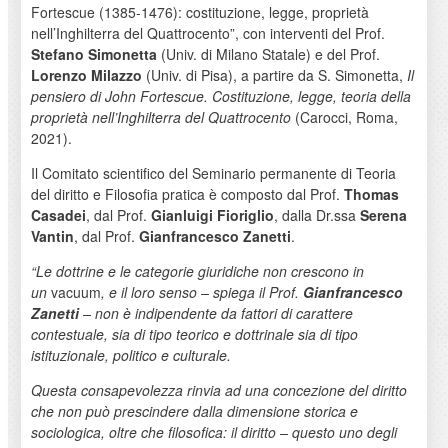
Fortescue (1385-1476): costituzione, legge, proprietà
nell’Inghilterra del Quattrocento”, con interventi del Prof.
Stefano Simonetta
(Univ. di Milano Statale) e del Prof.
Lorenzo Milazzo
(Univ. di Pisa), a partire da S. Simonetta,
Il
pensiero di John Fortescue. Costituzione, legge, teoria della
proprietà nell’Inghilterra del Quattrocento
(Carocci, Roma,
2021).
Il Comitato scientifico del Seminario permanente di Teoria
del diritto e Filosofia pratica è composto dal Prof.
Thomas
Casadei
, dal Prof.
Gianluigi Fioriglio
, dalla Dr.ssa
Serena
Vantin
, dal Prof.
Gianfrancesco Zanetti
.
“Le dottrine e le categorie giuridiche non crescono in
un
vacuum
, e il loro senso – spiega il Prof.
Gianfrancesco
Zanetti
– non è indipendente da fattori di carattere
contestuale, sia di tipo teorico e dottrinale sia di tipo
istituzionale, politico e culturale.
Questa consapevolezza rinvia ad una concezione del diritto
che non può prescindere dalla dimensione storica e
sociologica, oltre che filosofica: il diritto – questo uno degli