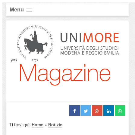
Menu
/**/
Ti trovi qui:
Home
»
Notizie