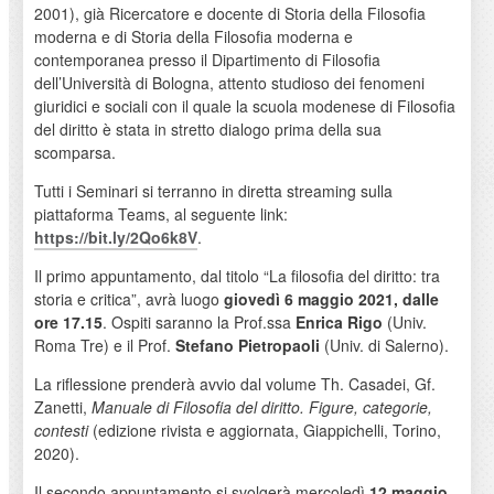
2001), già Ricercatore e docente di Storia della Filosofia
moderna e di Storia della Filosofia moderna e
contemporanea presso il Dipartimento di Filosofia
dell’Università di Bologna, attento studioso dei fenomeni
giuridici e sociali con il quale la scuola modenese di Filosofia
del diritto è stata in stretto dialogo prima della sua
scomparsa.
Tutti i Seminari si terranno in diretta streaming sulla
piattaforma Teams, al seguente link:
https://bit.ly/2Qo6k8V
.
Il primo appuntamento, dal titolo “La filosofia del diritto: tra
storia e critica”, avrà luogo
giovedì 6 maggio 2021, dalle
ore 17.15
. Ospiti saranno la Prof.ssa
Enrica Rigo
(Univ.
Roma Tre) e il Prof.
Stefano Pietropaoli
(Univ. di Salerno).
La riflessione prenderà avvio dal volume Th. Casadei, Gf.
Zanetti,
Manuale di Filosofia del diritto. Figure, categorie,
contesti
(edizione rivista e aggiornata, Giappichelli, Torino,
2020).
Il secondo appuntamento si svolgerà mercoledì
12 maggio