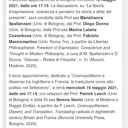
2021, dalle ore 17.15
. La discussione, su “La libertà
d’espressione, coscienza e pensiero tra storia e sfide del
presente”, sarà condotta dalla Prof.ssa
Mariafranca
Spallanzani
(Univ. di Bologna), dal Prof.
Diego Donna
(Univ. di Bologna), dalla Prof.ssa
Marina Lalatta
Costerbosa
(Univ. di Bologna), dal Prof.
Fabrizio
Mastromartino
(Univ. Roma Tre), a partire da
Libertas
Philosophandi. Freedom of Expression, Conscience and
Thought in Modern Philosophy
, a cura di M. Spallanzani e D.
Donna, “Dianoia – Rivista di Filosofia”, n. 31 (Mucchi,
Modena, 2020).
Il terzo appuntamento, dedicato a “Cosmopolitismo e
dissenso tra Inghilterra e Francia: la traduzione come atto
politico nel Settecento”, si terrà
mercoledì 19 maggio 2021,
dalle ore 17.15
, con relazioni del Prof.
Patrick Leech
(Univ.
di Bologna) e della Dr.ssa
Serena Vantin
(Univ. di Modena e
Reggio Emilia), a partire da P. Leech,
Cosmopolitanism,
Dissent, and Translation.
Translating radicals in eighteenth-
century Britain and France
(Bononia University Press,
Bologna, 2020).