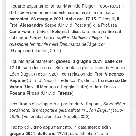
Il quarto appuntamento, su “Mathilde Fibiger (1830-1872): i
diritti delle donne nel contesto scandinavo”, avrà luogo
mercoledì 26 maggio 2021, dalle ore 17.15
. Gli ospiti, il
Prof.
Alessandro Serpe
(Univ. di Pescara) e la Prof.ssa
Carla Faralli
(Univ. di Bologna), discuteranno a partire dal
volume A. Serpe,
Le ali fragili di Mathilde Fibiger. La
questione femminile nella Danimarca dell’âge d’or
(Giappichelli, Torino, 2019).
Il quinto appuntamento,
giovedì 3 giugno 2021, dalle ore
17.15
, sarà dedicato a “Solidarietà e giusrealismo in Francia:
Léon Duguit (1859-1928)”, con relazioni del Prof.
Vincenzo
Rapone
(Univ. di Napoli “Federico II”), del Dr.
Francesco De
Vanna
(Univ. di Modena e Reggio Emilia) e della Dr.ssa
Rosaria Pirosa
(Univ. di Firenze).
Il confronto si svilupperà a partire da V. Rapone,
Sovranità o
solidarietà: la prospettiva giusrealista in Léon Duguit (1859-
1928)
(Editoriale scientifica, Napoli, 2020).
Il sesto ed ultimo appuntamento, in data
mercoledì 9
giugno 2021, dalle ore 17.15
, sarà intitolato “John