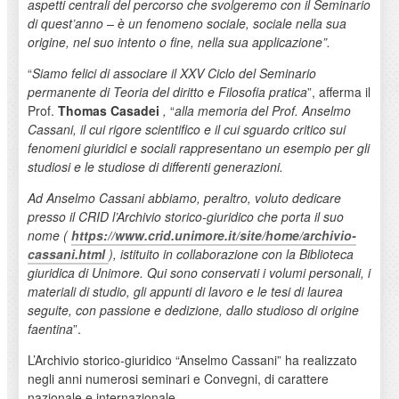
aspetti centrali del percorso che svolgeremo con il Seminario
di quest’anno – è un fenomeno sociale, sociale nella sua
origine, nel suo intento o fine, nella sua applicazione”.
“
Siamo felici di associare il XXV Ciclo del Seminario
permanente di Teoria del diritto e Filosofia pratica
”, afferma il
Prof.
Thomas Casadei
,
“
alla memoria del Prof. Anselmo
Cassani, il cui rigore scientifico e il cui sguardo critico sui
fenomeni giuridici e sociali rappresentano un esempio per gli
studiosi e le studiose di differenti generazioni.
Ad Anselmo Cassani abbiamo, peraltro, voluto dedicare
presso il CRID l’Archivio storico-giuridico che porta il suo
nome (
https://www.crid.unimore.it/site/home/archivio-
cassani.html
), istituito in collaborazione con la Biblioteca
giuridica di Unimore. Qui sono conservati i volumi personali, i
materiali di studio, gli appunti di lavoro e le tesi di laurea
seguite, con passione e dedizione, dallo studioso di origine
faentina
”.
L’Archivio storico-giuridico “Anselmo Cassani” ha realizzato
negli anni numerosi seminari e Convegni, di carattere
nazionale e internazionale