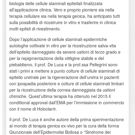
biologia delle cellule staminali epiteliali finalizzata
all’applicazione clinica. Vero e proprio pioniere sia nella
terapia cellulare sia nella terapia genica, ha anticipato tutti
sulla possibilità di ricostruire in vitro e trasferire in clinica
molti epiteli di rivestimento.
Dopo l’applicazione di cellule staminali epidermiche
autologhe coltivate in vitro per la ricostruzione salva-vita
dell’epitelio danneggiato da severe ustioni di terzo grado e
per la repigmentazione della vitiligine stabile e del
piebaldismo, il prof. De Luca e la prof.ssa Pellegrini sono
stati i primi a mettere a punto colture di cellule staminali di
epitelio uretrale per la rigenerazione dell’uretra in pazienti
con ipospadia posteriore e colture di cellule staminali limbari
per la ricostruzione della cornea danneggiata da ustioni
chimiche. Quest’ultima terapia ha ottenuto nel 2015 il
conditional approval dall’EMA per l’immissione in commercio
con il nome di Holoclar®.
Il prof. De Luca è anche autore della prima sperimentazione
al mondo di terapia genica ex-vivo per la cura della forma
Giunzionale dell’Epidermolisi Bollosa o “Sindrome dei