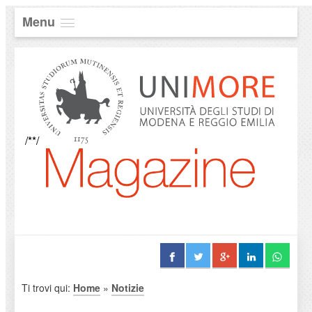
Menu
/**/
Ti trovi qui:
Home
»
Notizie