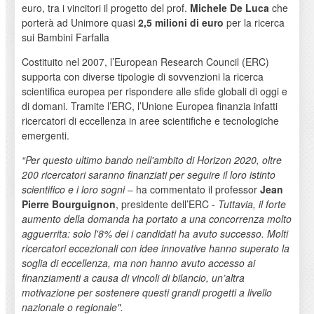
euro, tra i vincitori il progetto del prof.
Michele De Luca
che
porterà ad Unimore quasi
2,5 milioni di euro
per la ricerca
sui Bambini Farfalla
Costituito nel 2007, l’European Research Council (ERC)
supporta con diverse tipologie di sovvenzioni la ricerca
scientifica europea per rispondere alle sfide globali di oggi e
di domani. Tramite l’ERC, l’Unione Europea finanzia infatti
ricercatori di eccellenza in aree scientifiche e tecnologiche
emergenti.
“Per questo ultimo bando nell'ambito di Horizon 2020, oltre
200 ricercatori saranno finanziati per seguire il loro istinto
scientifico e i loro sogni
– ha commentato il professor
Jean
Pierre Bourguignon
, presidente dell’ERC -
Tuttavia, il forte
aumento della domanda ha portato a una concorrenza molto
agguerrita: solo l'8% dei i candidati ha avuto successo. Molti
ricercatori eccezionali con idee innovative hanno superato la
soglia di eccellenza, ma non hanno avuto accesso ai
finanziamenti a causa di vincoli di bilancio, un’altra
motivazione per sostenere questi grandi progetti a livello
nazionale o regionale".