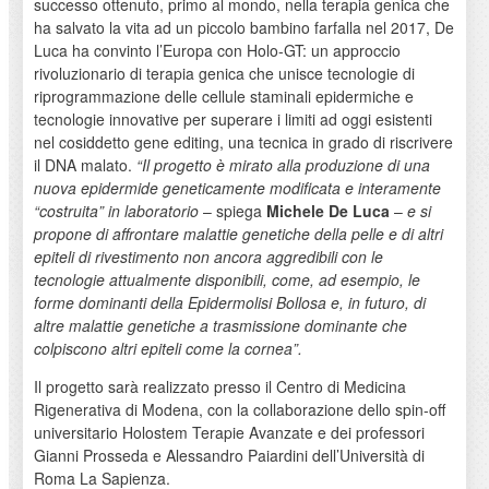
successo ottenuto, primo al mondo, nella terapia genica che
ha salvato la vita ad un piccolo bambino farfalla nel 2017, De
Luca ha convinto l’Europa con Holo-GT: un approccio
rivoluzionario di terapia genica che unisce tecnologie di
riprogrammazione delle cellule staminali epidermiche e
tecnologie innovative per superare i limiti ad oggi esistenti
nel cosiddetto gene editing, una tecnica in grado di riscrivere
il DNA malato.
“Il progetto è mirato alla produzione di una
nuova epidermide geneticamente modificata e interamente
“costruita” in laboratorio
– spiega
Michele De Luca
–
e si
propone di affrontare malattie genetiche della pelle e di altri
epiteli di rivestimento non ancora aggredibili con le
tecnologie attualmente disponibili, come, ad esempio, le
forme dominanti della Epidermolisi Bollosa e, in futuro, di
altre malattie genetiche a trasmissione dominante che
colpiscono altri epiteli come la cornea”.
Il progetto sarà realizzato presso il Centro di Medicina
Rigenerativa di Modena, con la collaborazione dello spin-off
universitario Holostem Terapie Avanzate e dei professori
Gianni Prosseda e Alessandro Paiardini dell’Università di
Roma La Sapienza.