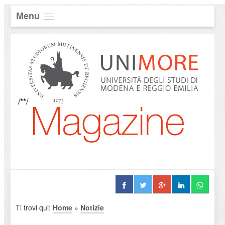
Menu
/**/
Ti trovi qui:
Home
»
Notizie