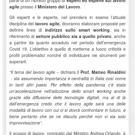
parte di un ristretto gruppo di
esperti ed esperte sul lavoro
agile
presso il
Ministero del Lavoro
.
Gli esperti e le esperte, nel prendere in esame l’attuale
disciplina del
lavoro agile,
dovranno elaborare proposte per
definire linee di
indirizzo sullo smart working
, sia in
riferimento al
settore pubblico
sia a quello privato
, anche
a partire da quanto accaduto nel periodo dell’emergenza
Covid 19. L’obiettivo è quello di metterne a fuoco criticità e
profili problematici nonché di individuare vie strumenti per
superarli.
“Il tema del lavoro agile –
dichiara il
Prof. Matteo Rinaldini
- sta assumendo importanza e centralità in Italia così come
in tanti altri paesi. Per effetto della pandemia c’è stata
un’accelerazione nell’adozione dello smart working anche
grazie alla diffusione delle tecnologie digitali, ma al di là
dell’emergenza credo che il lavoro agile sarà una delle
modalità di lavoro con cui ci si dovrà confrontare in futuro, è
bene pertanto che se ne discuta perché non vi sia solo
improvvisazione”.
Il gruppo di lavoro, nominato dal Ministro Andrea Orlando, è