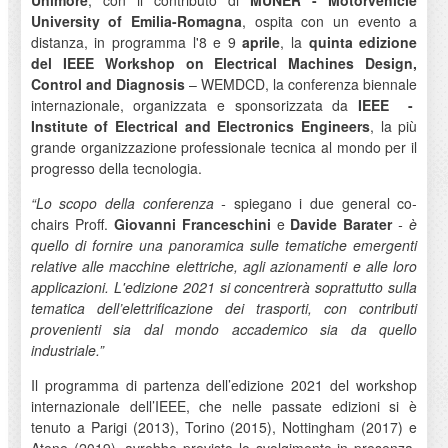
Unimore
, con il contributo di
MUNER - Motorvehicle
University of Emilia-Romagna
, ospita con un evento a
distanza, in programma l'8 e 9
aprile
, la
quinta edizione
del IEEE Workshop on Electrical Machines Design,
Control and Diagnosis
– WEMDCD, la conferenza biennale
internazionale, organizzata e sponsorizzata da
IEEE
-
Institute of Electrical and Electronics Engineers
, la più
grande organizzazione professionale tecnica al mondo per il
progresso della tecnologia.
“Lo scopo della conferenza -
spiegano i due general co-
chairs Proff.
Giovanni Franceschini
e
Davide Barater
- è
quello di fornire una panoramica sulle tematiche emergenti
relative alle macchine elettriche, agli azionamenti e alle loro
applicazioni. L'edizione 2021 si concentrerà soprattutto sulla
tematica dell’elettrificazione dei trasporti, con contributi
provenienti sia dal mondo accademico sia da quello
industriale.”
Il programma di partenza dell’edizione 2021 del workshop
internazionale dell’IEEE, che nelle passate edizioni si è
tenuto a Parigi (2013), Torino (2015), Nottingham (2017) e