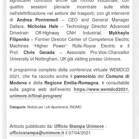
significativi contributi anche dal mondo industriale, con
quattro sessioni plenarie incentrate sulle sfide
nell'elettrificazione nel settore dei trasporti, con gli interventi
di
Andrea Pontremoli
– CEO and General Manager
Dallara,
Nicholas Hale
– Technology Director Advanced
Drivetrain Off-Highway CNH Industrial,
Mykhaylo
Filipenko
– Former Director Center of Competence Electric
Machines “Higher Power” Rolls-Royce Electric e il
Prof.
Chris Gerada
– Associate Pro-Vice-Chancellor
University of Nottingham, UK già visiting presso Unimore.
Il programma completo della conferenza virtuale WEMDCD
2021, che ha raccolto anche il
patrocinio
del
Comune di
Modena
e della
Regione Emilia-Romagna
, è consultabile
sulla pagina web dell’evento
https://www.wemdcd2021.
unimore.it/final-program/
Categorie
: Notizie per i siti dipartimenti, INGMO
Articolo pubblicato da:
Ufficio Stampa Unimore
-
ufficiostampa@unimore.it
il 07/04/2021