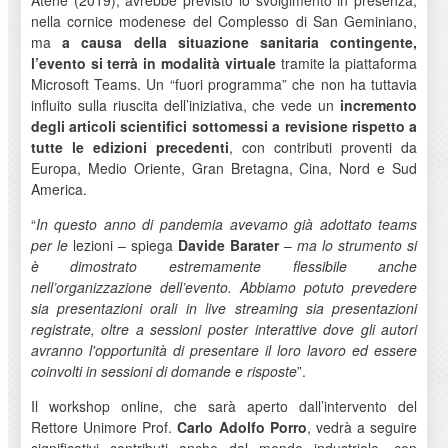
Atene (2019), avrebbe previsto lo svolgimento in presenza,
nella cornice modenese del Complesso di San Geminiano,
ma
a causa della situazione sanitaria contingente,
l’evento si terrà in modalità virtuale
tramite la piattaforma
Microsoft Teams. Un “fuori programma” che non ha tuttavia
influito sulla riuscita dell’iniziativa, che vede un
incremento
degli articoli scientifici sottomessi a revisione rispetto a
tutte le edizioni precedenti
, con contributi proventi da
Europa, Medio Oriente, Gran Bretagna, Cina, Nord e Sud
America.
“
In questo anno di pandemia avevamo già adottato teams
per le
lezioni – spiega
Davide Barater
–
ma lo strumento si
è dimostrato estremamente flessibile anche
nell’organizzazione dell’evento. Abbiamo potuto prevedere
sia presentazioni orali in live streaming sia presentazioni
registrate, oltre a sessioni poster interattive dove gli autori
avranno l'opportunità di presentare il loro lavoro ed essere
coinvolti in sessioni di domande e risposte
”.
Il workshop online, che sarà aperto dall’intervento del
Rettore Unimore Prof.
Carlo Adolfo Porro
, vedrà a seguire