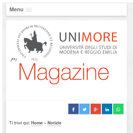
Menu
/**/
Ti trovi qui:
Home
»
Notizie