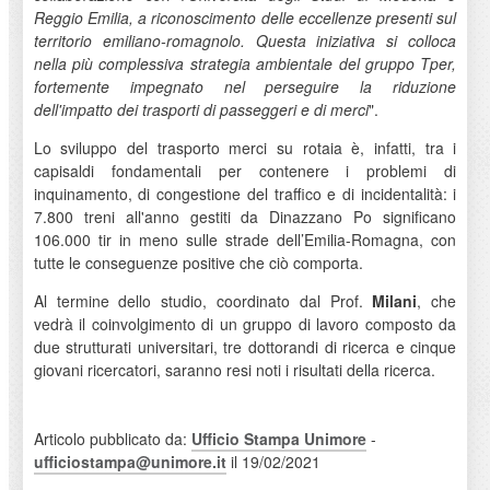
Reggio Emilia, a riconoscimento delle eccellenze presenti sul
territorio emiliano-romagnolo. Questa iniziativa si colloca
nella più complessiva strategia ambientale del gruppo Tper,
fortemente impegnato nel perseguire la riduzione
dell'impatto dei trasporti di passeggeri e di merci
".
Lo sviluppo del trasporto merci su rotaia è, infatti, tra i
capisaldi fondamentali per contenere i problemi di
inquinamento, di congestione del traffico e di incidentalità: i
7.800 treni all'anno gestiti da Dinazzano Po significano
106.000 tir in meno sulle strade dell’Emilia-Romagna, con
tutte le conseguenze positive che ciò comporta.
Al termine dello studio, coordinato dal Prof.
Milani
, che
vedrà il coinvolgimento di un gruppo di lavoro composto da
due strutturati universitari, tre dottorandi di ricerca e cinque
giovani ricercatori, saranno resi noti i risultati della ricerca.
Articolo pubblicato da:
Ufficio Stampa Unimore
-
ufficiostampa@unimore.it
il 19/02/2021