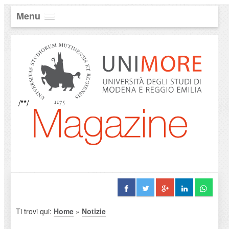
Menu
/**/
Ti trovi qui:
Home
»
Notizie