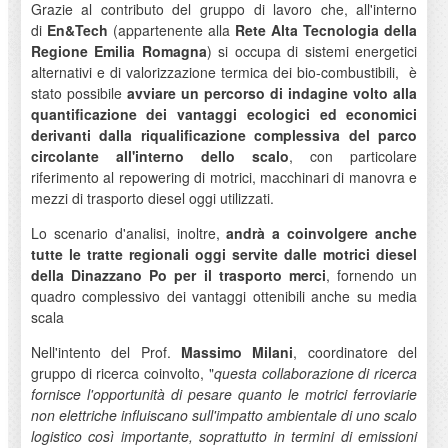
Grazie al contributo del gruppo di lavoro che, all'interno
di
En&Tech
(appartenente alla
Rete Alta Tecnologia della
Regione Emilia Romagna
) si occupa di sistemi energetici
alternativi e di valorizzazione termica dei bio-combustibili, è
stato possibile
avviare un percorso di indagine volto alla
quantificazione dei vantaggi ecologici ed economici
derivanti dalla riqualificazione complessiva del parco
circolante all'interno dello scalo
, con particolare
riferimento al repowering di motrici, macchinari di manovra e
mezzi di trasporto diesel oggi utilizzati.
Lo scenario d'analisi, inoltre,
andrà a coinvolgere anche
tutte le tratte regionali oggi servite dalle motrici diesel
della Dinazzano Po per il trasporto merci
, fornendo un
quadro complessivo dei vantaggi ottenibili anche su media
scala
Nell'intento del Prof.
Massimo Milani
, coordinatore del
gruppo di ricerca coinvolto, "
questa collaborazione di ricerca
fornisce l'opportunità di pesare quanto le motrici ferroviarie
non elettriche influiscano sull'impatto ambientale di uno scalo
logistico così importante, soprattutto in termini di emissioni