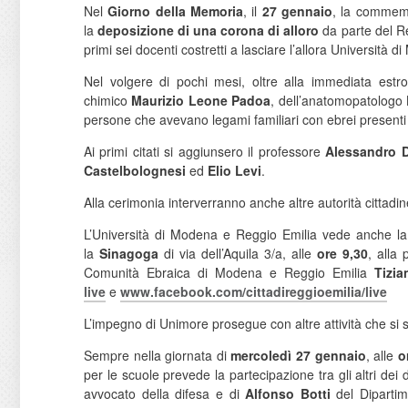
Nel
Giorno della Memoria
, il
27 gennaio
, la commemor
la
deposizione di una corona di alloro
da parte del R
primi sei docenti costretti a lasciare l’allora Università d
Nel volgere di pochi mesi, oltre alla immediata estro
chimico
Maurizio Leone Padoa
, dell’anatomopatologo
persone che avevano legami familiari con ebrei presenti n
Ai primi citati si aggiunsero il professore
Alessandro D
Castelbolognesi
ed
Elio Levi
.
Alla cerimonia interverranno anche altre autorità cittadi
L’Università di Modena e Reggio Emilia vede anche la
la
Sinagoga
di via dell’Aquila 3/a, alle
ore 9,30
, alla
Comunità Ebraica di Modena e Reggio Emilia
Tizia
live
e
www.facebook.com/
cittadireggioemilia/live
L’impegno di Unimore prosegue con altre attività che si 
Sempre nella giornata di
mercoledì 27 gennaio
, alle
o
per le scuole prevede la partecipazione tra gli altri de
avvocato della difesa e di
Alfonso Botti
del Dipartim