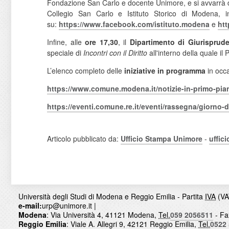
Fondazione San Carlo e docente Unimore, e si avvarrà 
Collegio San Carlo e Istituto Storico di Modena, 
su:
https://www.facebook.com/
istituto.modena
e
ht
Infine, alle
ore 17,30
, il
Dipartimento di Giurispru
speciale di
Incontri con il Diritto
all'interno della quale il 
L’elenco completo delle
iniziative in programma
in occa
https://www.comune.modena.it/
notizie-in-primo-pia
https://eventi.comune.re.it/
eventi/rassegna/giorno-d
Articolo pubblicato da:
Ufficio Stampa Unimore
-
uffic
Università degli Studi di Modena e Reggio Emilia - Partita
IVA
(VA
e-mail:
urp@unimore.it
|
Modena
: Via Università 4, 41121 Modena,
Tel.
059 2056511
- Fa
Reggio Emilia
: Viale A. Allegri 9, 42121 Reggio Emilia,
Tel.
0522