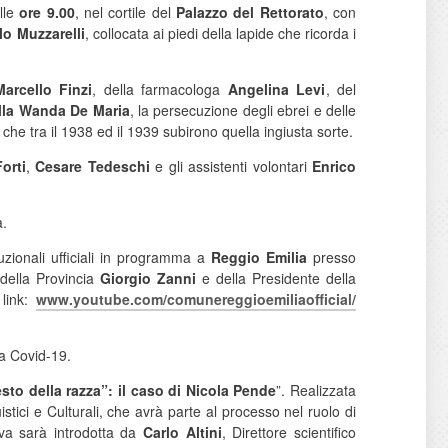
alle
ore 9.00
, nel cortile del
Palazzo del Rettorato
, con
lo Muzzarelli
, collocata ai piedi della lapide che ricorda i
Marcello Finzi
, della farmacologa
Angelina Levi
, del
lla Wanda De Maria
, la persecuzione degli ebrei e delle
che tra il 1938 ed il 1939 subirono quella ingiusta sorte.
orti
,
Cesare Tedeschi
e gli assistenti volontari
Enrico
a.
ituzionali ufficiali in programma a
Reggio Emilia
presso
 della Provincia
Giorgio Zanni
e della Presidente della
 link:
www.youtube.com/
comunereggioemiliaofficial/
da Covid-19.
sto della razza”:
il caso di Nicola Pende
”. Realizzata
istici e Culturali, che avrà parte al processo nel ruolo di
tiva sarà introdotta da
Carlo Altini
, Direttore scientifico