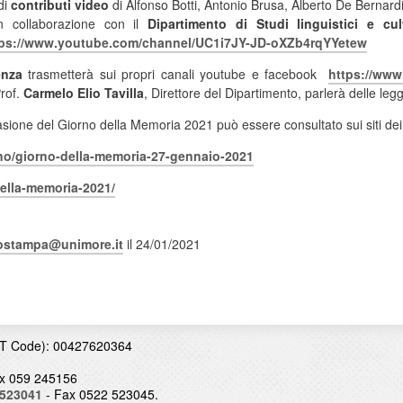
di
contributi video
di Alfonso Botti, Antonio Brusa, Alberto De Bernard
in collaborazione con il
Dipartimento di Studi linguistici e cult
tps://www.youtube.com/
channel/UC1i7JY-JD-
oXZb4rqYYetew
denza
trasmetterà sui propri canali youtube e facebook
https://www
Prof.
Carmelo Elio Tavilla
, Direttore del Dipartimento, parlerà delle legg
sione del Giorno della Memoria 2021 può essere consultato sui siti de
no/giorno-
della-memoria-27-gennaio-2021
ella-
memoria-2021/
iostampa@unimore.it
il 24/01/2021
T Code): 00427620364
x 059 245156
 523041
- Fax 0522 523045.