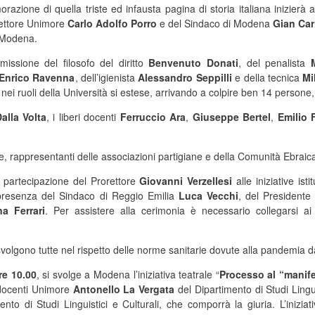
azione di quella triste ed infausta pagina di storia italiana inizierà 
ettore Unimore
Carlo Adolfo Porro
e del Sindaco di Modena
Gian Car
i Modena.
missione del filosofo del diritto
Benvenuto Donati
, del penalista
Enrico Ravenna
, dell’igienista
Alessandro Seppilli
e della tecnica
Mi
ei ruoli della Università si estese, arrivando a colpire ben 14 persone, 
alla Volta
, i liberi docenti
Ferruccio Ara
,
Giuseppe Bertel
,
Emilio F
ne, rappresentanti delle associazioni partigiane e della Comunità Ebraic
 partecipazione del Prorettore
Giovanni Verzellesi
alle iniziative ist
 presenza del Sindaco di Reggio Emilia
Luca Vecchi
, del Presidente
na Ferrari
. Per assistere alla cerimonia è necessario collegarsi ai
svolgono tutte nel rispetto delle norme sanitarie dovute alla pandemia 
re 10.00
, si svolge a Modena l’iniziativa teatrale “
Processo al “manife
i docenti Unimore
Antonello La Vergata
del Dipartimento di Studi Lingu
ento di Studi Linguistici e Culturali, che comporrà la giuria. L’inizia