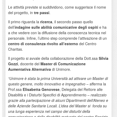
Le attività previste si suddividono, come suggerisce il nome
del progetto, in
tre passi
.
Il primo riguarda la
ricerca
, il secondo passo quello
dell’
indagine sulle abilità comunicative degli ospiti
e ha
a che vedere con la diffusione della conoscenza tecnica nel
personale. Infine, l’ultimo step comprende l’attivazione di un
centro di consulenza rivolto all’esterno
del Centro
Charitas.
Il progetto si avvale della collaborazione della Dott.ssa
Silvia
Gozzi
, docente del
Master di Comunicazione
Aumentativa Alternativa
di Unimore.
“Unimore è stata la prima Università ad attivare un Master di
questo genere, molto innovativo e impegnativo
– afferma la
Prof.ssa
Elisabetta Genovese
, Delegata del Rettore alle
Disabilità e i Disturbi Specifici di Apprendimento –
realizzato
grazie alla partecipazione di alcuni Dipartimenti dell’Ateneo e
delle Aziende Sanitarie Locali. L’idea del Master si fonda su
una lunga esperienza nel campo dei disturbi della
comunicazione e della disabilità maturate dal nostro Servizio