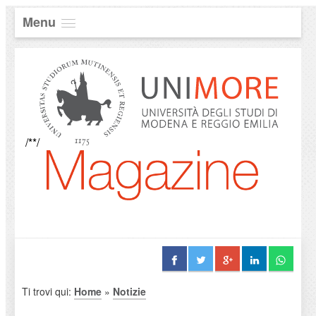
Menu
/**/
Ti trovi qui:
Home
»
Notizie