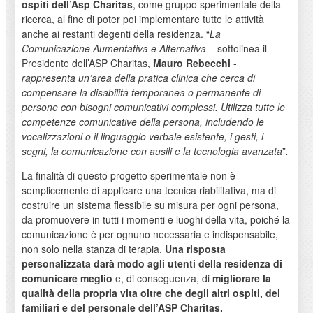
ospiti dell’Asp Charitas
, come gruppo sperimentale della
ricerca, al fine di poter poi implementare tutte le attività
anche ai restanti degenti della residenza. “
La
Comunicazione Aumentativa e Alternativa
– sottolinea il
Presidente dell’ASP Charitas,
Mauro Rebecchi
-
rappresenta un’area della pratica clinica che cerca di
compensare la disabilità temporanea o permanente di
persone con bisogni comunicativi complessi. Utilizza tutte le
competenze comunicative della persona, includendo le
vocalizzazioni o il linguaggio verbale esistente, i gesti, i
segni, la comunicazione con ausili e la tecnologia avanzata
”
.
La finalità di questo progetto sperimentale non è
semplicemente di applicare una tecnica riabilitativa, ma di
costruire un sistema flessibile su misura per ogni persona,
da promuovere in tutti i momenti e luoghi della vita, poiché la
comunicazione è per ognuno necessaria e indispensabile,
non solo nella stanza di terapia.
Una
risposta
personalizzata darà modo agli utenti della residenza di
comunicare meglio
e, di conseguenza, di
migliorare la
qualità della propria vita oltre che degli altri ospiti, dei
familiari
e del personale dell’ASP Charitas.