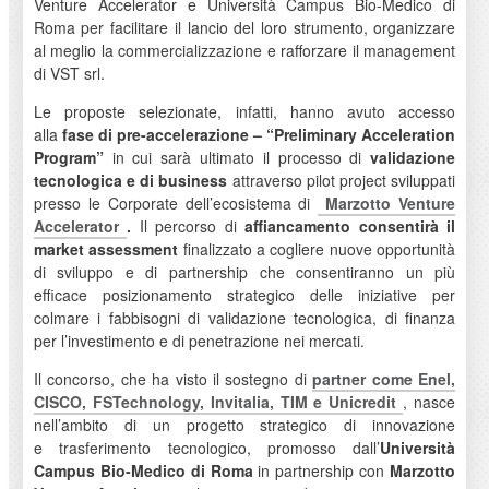
Venture Accelerator e Università Campus Bio-Medico di
Roma per facilitare il lancio del loro strumento, organizzare
al meglio la commercializzazione e rafforzare il management
di VST srl.
Le proposte selezionate, infatti, hanno avuto accesso
alla
fase di pre-accelerazione – “Preliminary Acceleration
Program”
in cui sarà ultimato il processo di
validazione
tecnologica e di business
attraverso pilot project sviluppati
presso le Corporate dell’ecosistema di
Marzotto Venture
Accelerator
.
Il percorso di
affiancamento consentirà il
market assessment
finalizzato a cogliere nuove opportunità
di sviluppo e di partnership che consentiranno un più
efficace posizionamento strategico delle iniziative per
colmare i fabbisogni di validazione tecnologica, di finanza
per l’investimento e di penetrazione nei mercati.
Il concorso, che ha visto il sostegno di
partner come
Enel,
CISCO, FSTechnology, Invitalia, TIM
e
Unicredit
, nasce
nell’ambito di un progetto strategico di innovazione
e trasferimento tecnologico, promosso dall’
Università
Campus Bio-Medico di Roma
in partnership con
Marzotto