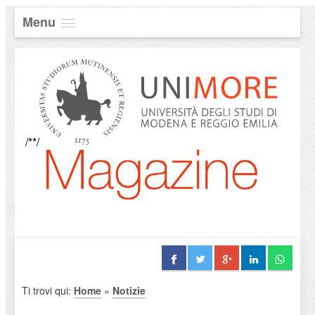
Menu
/**/
Ti trovi qui:
Home
»
Notizie