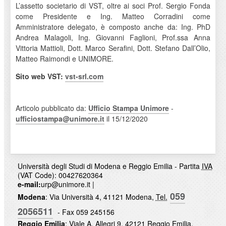
L’assetto societario di VST, oltre ai soci Prof. Sergio Fonda
come Presidente e Ing. Matteo Corradini come
Amministratore delegato, è composto anche da: Ing. PhD
Andrea Malagoli, Ing. Giovanni Faglioni, Prof.ssa Anna
Vittoria Mattioli, Dott. Marco Serafini, Dott. Stefano Dall’Olio,
Matteo Raimondi e UNIMORE.
Sito web VST:
vst-srl.com
Articolo pubblicato da:
Ufficio Stampa Unimore
-
ufficiostampa@unimore.it
il 15/12/2020
Università degli Studi di Modena e Reggio Emilia - Partita
IVA
(VAT Code): 00427620364
e-mail:
urp@unimore.it
|
059
Modena
: Via Università 4, 41121 Modena,
Tel.
2056511
- Fax 059 245156
Reggio Emilia
: Viale A. Allegri 9, 42121 Reggio Emilia,