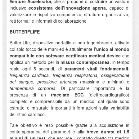
Venture Accelerator,
che si propone di costruire un vasto e
inclusivo
ecosistema dell’innovazione aperta
, capace di
valorizzare le rispettive competenze, strutture organizzative,
reti formali e informali di collaborazione
BUTTERFLIFE
ButterfLife, dispositivo portatile e non ingombrante, attivato
col solo tocco delle mani ed è attualmente
l’unico al mondo
compatibile con software certificato medical device
che
applica un metodo per la
misura contemporanea,
in tempo
reale ogni 5 secondi, di
parametri vitali fondamentali
:
frequenza cardiaca,
frequenza respiratoria,
ossigenazione
del sangue,
pressione arteriosa
(massima e minima) e
temperatura corporea.
Di particolare importanza è la
presenza di un
tracciato ECG
(elettrocardiografico)
completo e comprensibile da un medico, dal quale sono
estratte e misurate importanti informazioni sulla variabilità
del ritmo cardiaco.
Tale obiettivo è reso possibile grazie alla acquisizione in
contemporanea dei parametri e alla
breve durata di 1.5
minuti di un test
, che esclude il contatto diretto tra medico