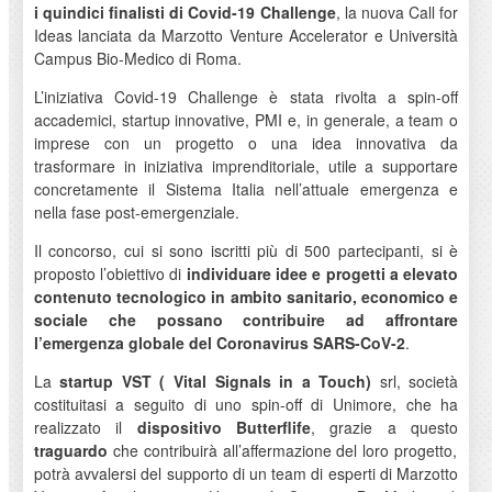
i quindici finalisti di Covid-19 Challenge
, la nuova Call for
Ideas lanciata da Marzotto Venture Accelerator e Università
Campus Bio-Medico di Roma.
L’iniziativa Covid-19 Challenge è stata rivolta a spin-off
accademici, startup innovative, PMI e, in generale, a team o
imprese con un progetto o una idea innovativa da
trasformare in iniziativa imprenditoriale, utile a supportare
concretamente il Sistema Italia nell’attuale emergenza e
nella fase post-emergenziale.
Il concorso, cui si sono iscritti più di 500 partecipanti, si è
proposto l’obiettivo di
individuare idee e progetti a elevato
contenuto tecnologico in ambito sanitario, economico e
sociale che possano contribuire ad affrontare
l’emergenza globale del Coronavirus SARS-CoV-2
.
La
startup VST (
Vital Signals in a Touch)
srl, società
costituitasi a seguito di uno spin-off di Unimore, che ha
realizzato il
dispositivo Butterflife
, grazie a questo
traguardo
che contribuirà all’affermazione del loro progetto,
potrà avvalersi del supporto di un team di esperti di Marzotto