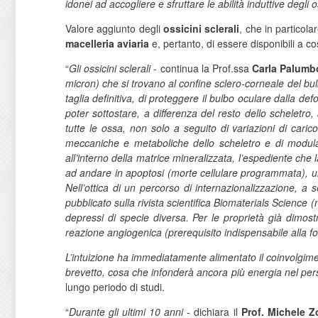
idonei ad accogliere e sfruttare le abilità induttive degli os
Valore aggiunto degli
ossicini sclerali
, che in particol
macelleria aviaria
e, pertanto, di essere disponibili a cos
“
Gli ossicini sclerali
- continua la Prof.ssa
Carla Palumb
micron) che si trovano al confine sclero-corneale del bulbo
taglia definitiva, di proteggere il bulbo oculare dalla d
poter sottostare, a differenza del resto dello scheletr
tutte le ossa, non solo a seguito di variazioni di car
meccaniche e metaboliche dello scheletro e di modulare
all’interno della matrice mineralizzata, l’espediente che l
ad andare in apoptosi (morte cellulare programmata), una v
Nell’ottica di un percorso di internazionalizzazione, a
pubblicato sulla rivista scientifica Biomaterials Science (
depressi di specie diversa. Per le proprietà già dimostra
reazione angiogenica (prerequisito indispensabile alla 
L’intuizione ha immediatamente alimentato il coinvolgimen
brevetto, cosa che infonderà ancora più energia nel perse
lungo periodo di studi.
“
Durante gli ultimi 10 anni
- dichiara il
Prof. Michele Zo