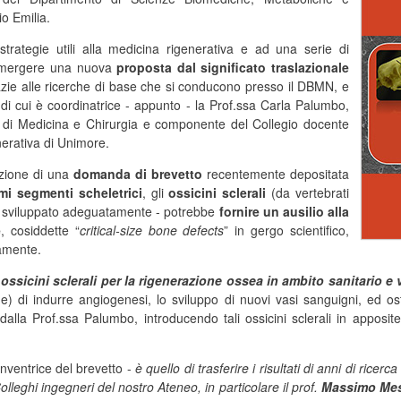
o Emilia.
strategie utili alla medicina rigenerativa e ad una serie di
r emergere una nuova
proposta dal significato traslazionale
razie alle ricerche di base che si conducono presso il DBMN, e
di cui è coordinatrice - appunto - la Prof.ssa Carla Palumbo,
 di Medicina e Chirurgia e componente del Collegio docente
nerativa di Unimore.
azione di una
domanda di brevetto
recentemente depositata
mi segmenti scheletrici
, gli
ossicini sclerali
(da vertebrati
- se sviluppato adeguatamente - potrebbe
fornire un ausilio alla
e
, cosiddette “
critical-size bone defects
” in gergo scientifico,
eamente.
ossicini sclerali per la rigenerazione ossea in ambito sanitario e 
 di indurre angiogenesi, lo sviluppo di nuovi vasi sanguigni, ed os
lla Prof.ssa Palumbo, introducendo tali ossicini sclerali in apposite 
 inventrice del brevetto -
è quello di trasferire i risultati di anni di ricerc
lleghi ingegneri del nostro Ateneo, in particolare il prof.
Massimo Mes