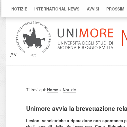
NOTIZIE
INTERNATIONAL NEWS
AVVISI
PROSSIMI
/**/
Ti trovi qui:
Home
»
Notizie
Unimore avvia la brevettazione relat
Lesioni scheletriche a riparazione non spontanea 
studi condotti dalla Professoressa
Carla Palumbo
d