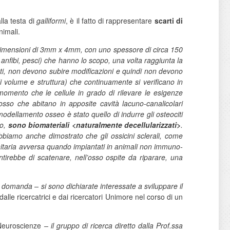
lla testa di
galliformi
, è il fatto di rappresentare
scarti di
nimali.
e dimensioni di 3mm x 4mm, con uno spessore di circa 150
i, anfibi, pesci) che hanno lo scopo, una volta raggiunta la
rmati, non devono subire modificazioni e quindi non devono
i volume e struttura) che continuamente si verificano in
momento che le cellule in grado di rilevare le esigenze
osso che abitano in apposite cavità lacuno-canalicolari
rimodellamento osseo è stato quello di indurre gli osteociti
to,
sono biomateriali <naturalmente decellularizzati>
.
abbiamo anche dimostrato che gli ossicini sclerali, come
taria avversa quando impiantati in animali non immuno-
sentirebbe di scatenare, nell’osso ospite da riparare, una
a domanda – si sono dichiarate interessate a sviluppare il
 dalle ricercatrici e dai ricercatori Unimore nel corso di un
 Neuroscienze
– il gruppo di ricerca diretto dalla Prof.ssa