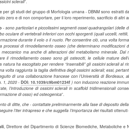
sicini sclerali
”.
are per gli studi del gruppo di Morfologia umana - DBNM sono estratti da
to zero e di non comportare, per il loro reperimento, sacrificio di altri a
o
- sono particolari e piccolissimi segmenti ossei quadrangolari (dell
 oculare di vertebrali inferiori con occhi sporgenti (quali uccelli, rettil
eformazione durante il volo o il nuoto. Per consentire ciò, una volta fo
o, a processi di rimodellamento osseo (che determinano modificazioni d
ico meccanico ma anche di alterazioni del metabolismo minerale.
Dal 
 il rimodellamento osseo sono gli osteociti, le cellule mature dell’
a natura ha escogitato per rendere “insensibili” gli ossicini sclerali al 
olta raggiunta la taglia definitiva degli ossicini sclerali; essi, pertan
 seguito di una collaborazione francese con l’Università di Bordeaux, 
n. 1, 2020 -
DOI: 10.1039/c9bm01234f
) non inducono reazione immuni
te, l’introduzione di ossicini sclerali in scaffold tridimensionali con
formazione di osso) ed osteogenica
”.
to di ditte, che - contattate preliminarmente alla fase di deposito dell
guire l’iter intrapreso e che suggella l’importanza dei
risultati ottenuti
li
, Direttore del Dipartimento di Scienze Biomediche, Metaboliche e