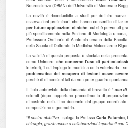
Neuroscienze (DBMN) dell’Università di Modena e Reggi
La novità è riconducibile a studi per definire nuove 
osservazioni preliminari, che hanno consentito di fa
per future applicazioni cliniche
, cui si è pervenuti g
più specificamente nella Sezione di Morfologia umana, 
Professore Ordinario di Anatomia umana della Facoltà
della Scuola di Dottorato in Medicina Molecolare e Rige
La validità di questa proposta è sfociata nella present
come Unimore,
che concerne l’uso di particolarissi
inferiori), il cui impiego in medicina ed in veterinaria 
problematica del recupero di lesioni ossee sever
perché di dimensioni tali da non poter guarire spontan
Il titolo abbreviato della domanda di brevetto è “
uso di 
sclerali (dopo opportuno procedimento di preparazione)
dimostrate nell’ultimo decennio dal gruppo coordinato da
composizione e geometria.
“
Il nostro obiettivo
- spiega la Prof.ssa
Carla Palumbo
,
chirurgia, grazie anche a collaborazioni importanti con Co