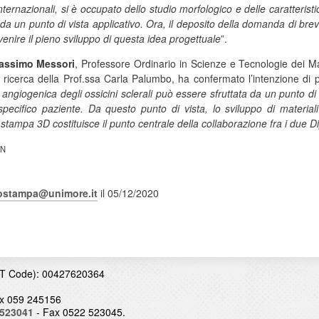
ernazionali, si è occupato dello studio morfologico e delle caratteristiche
da un punto di vista applicativo. Ora, il deposito della domanda di br
enire il pieno sviluppo di questa idea progettuale
”.
assimo Messori
, Professore Ordinario in Scienze e Tecnologie dei Ma
i ricerca della Prof.ssa Carla Palumbo, ha confermato l’intenzione di 
 angiogenica degli ossicini sclerali può essere sfruttata da un punto di v
pecifico paziente. Da questo punto di vista, lo sviluppo di materiali 
di stampa 3D costituisce il punto centrale della collaborazione fra i due Di
AN
iostampa@unimore.it
il 05/12/2020
T Code): 00427620364
x 059 245156
 523041
- Fax 0522 523045.