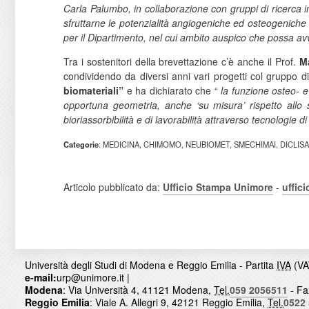
Carla Palumbo, in collaborazione con gruppi di ricerca int
sfruttarne le potenzialità angiogeniche ed osteogeniche 
per il Dipartimento, nel cui ambito auspico che possa avv
Tra i sostenitori della brevettazione c’è anche il Prof.
M
condividendo da diversi anni vari progetti col gruppo d
biomateriali”
e ha dichiarato che “
la funzione osteo- e
opportuna geometria, anche ‘su misura’ rispetto allo s
bioriassorbibilità e di lavorabilità attraverso tecnologie 
Categorie
: MEDICINA, CHIMOMO, NEUBIOMET, SMECHIMAI, DICLIS
Articolo pubblicato da:
Ufficio Stampa Unimore
-
uffic
Università degli Studi di Modena e Reggio Emilia - Partita
IVA
(VA
e-mail:
urp@unimore.it
|
Modena
: Via Università 4, 41121 Modena,
Tel.
059 2056511
- Fa
Reggio Emilia
: Viale A. Allegri 9, 42121 Reggio Emilia,
Tel.
0522