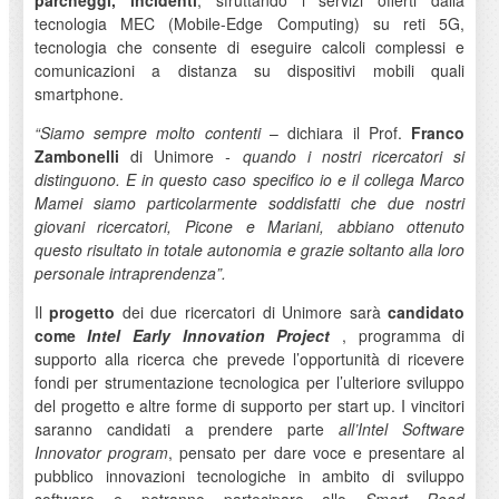
parcheggi, incidenti
, sfruttando i servizi offerti dalla
tecnologia MEC (Mobile-Edge Computing) su reti 5G,
tecnologia che consente di eseguire calcoli complessi e
comunicazioni a distanza su dispositivi mobili quali
smartphone.
“Siamo sempre molto contenti
– dichiara il Prof.
Franco
Zambonelli
di Unimore
- quando i nostri ricercatori si
distinguono. E in questo caso specifico io e il collega Marco
Mamei siamo particolarmente soddisfatti che due nostri
giovani ricercatori, Picone e Mariani, abbiano ottenuto
questo risultato in totale autonomia e grazie soltanto alla loro
personale intraprendenza”.
Il
progetto
dei due ricercatori di Unimore sarà
candidato
come
Intel Early Innovation Project
, programma di
supporto alla ricerca che prevede l’opportunità di ricevere
fondi per strumentazione tecnologica per l’ulteriore sviluppo
del progetto e altre forme di supporto per start up. I vincitori
saranno candidati a prendere parte
all’Intel Software
Innovator program
, pensato per dare voce e presentare al
pubblico innovazioni tecnologiche in ambito di sviluppo