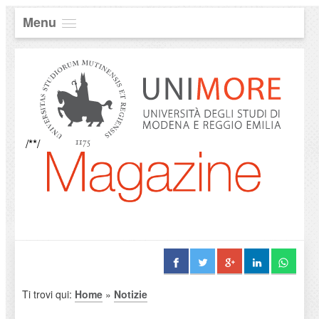
Menu
/**/
Ti trovi qui:
Home
»
Notizie