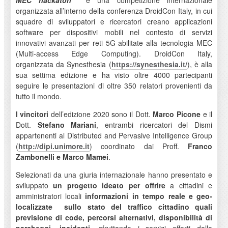
MEC hackaton
è una competizione internazionale
organizzata all’interno della conferenza DroidCon Italy, in cui
squadre di sviluppatori e ricercatori creano applicazioni
software per dispositivi mobili nel contesto di servizi
innovativi avanzati per reti 5G abilitate alla tecnologia MEC
(Multi-access Edge Computing). DroidCon Italy,
organizzata da Synesthesia (
https://synesthesia.it/
), è alla
sua settima edizione e ha visto oltre 4000 partecipanti
seguire le presentazioni di oltre 350 relatori provenienti da
tutto il mondo.
I vincitori
dell’edizione 2020 sono il Dott.
Marco Picone
e il
Dott.
Stefano Mariani
, entrambi ricercatori del Dismi
appartenenti al Distributed and Pervasive Intelligence Group
(
http://dipi.unimore.it
) coordinato dai Proff.
Franco
Zambonelli e Marco Mamei
.
Selezionati da una giuria internazionale hanno presentato e
sviluppato
un progetto ideato per offrire
a cittadini e
amministratori locali
informazioni in tempo reale e geo-
localizzate
sullo stato del traffico cittadino quali
previsione di code, percorsi alternativi, disponibilità di