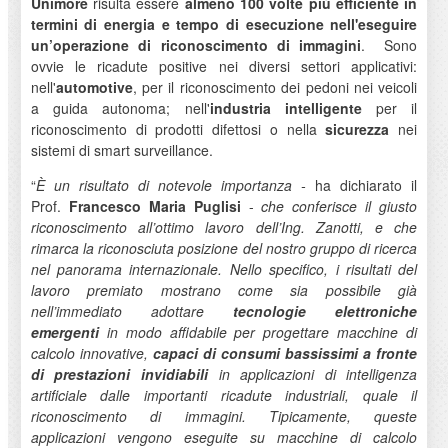
Unimore
risulta essere
almeno 100 volte più efficiente in
termini di energia e tempo di esecuzione
nell'eseguire
un’operazione di riconoscimento di immagini
. Sono
ovvie le ricadute positive nei diversi settori applicativi:
nell'
automotive
, per il riconoscimento dei pedoni nei veicoli
a guida autonoma; nell'
industria intelligente
per il
riconoscimento di prodotti difettosi o nella
sicurezza
nei
sistemi di smart surveillance.
“
È un risultato di notevole importanza -
ha dichiarato il
Prof.
Francesco Maria Puglisi
-
che conferisce il giusto
riconoscimento all’ottimo lavoro dell’Ing. Zanotti, e che
rimarca la riconosciuta posizione del nostro gruppo di ricerca
nel panorama internazionale. Nello specifico, i risultati del
lavoro premiato mostrano come sia possibile già
nell’immediato adottare
tecnologie elettroniche
emergenti
in modo affidabile per progettare macchine di
calcolo innovative,
capaci di consumi bassissimi a fronte
di prestazioni invidiabili
in applicazioni di intelligenza
artificiale dalle importanti ricadute industriali, quale il
riconoscimento di immagini. Tipicamente, queste
applicazioni vengono eseguite su macchine di calcolo