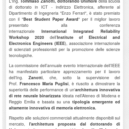
L'Ing.
Tommaso Zanotti, dottorando Unimore
della scuola
di dottorato in ICT - indirizzo Elettronica, afferente al
Dipartimento di Ingegneria "Enzo Ferrari", è stato premiato
con il "
Best Student Paper Award
" per il miglior lavoro
presentato alla conferenza
internazionale
International
Integrated Reliability
Workshop 2020
dell’
Institute of Electrical and
Electronics Engineers (IEEE
), associazione internazionale
di scienziati professionisti per la promozione delle scienze
tecnologiche.
La commissione dell’annuale evento internazionale dell’IEEE
ha manifestato particolare apprezzamento per il lavoro
dell'Ing.
Zanotti
, che, sotto la supervisione del
Prof.
Francesco Maria Puglisi
, è riuscito a dimostrare la
superiorità delle performance di un'
architettura innovativa
di rete neurale binarizzata
ideata nell’Ateneo di Modena e
Reggio Emilia e basata su una
tipologia emergente ed
altamente innovativa di memoria elettronica.
Rispetto alle soluzioni commerciali attualmente disponibili sul
mercato,
l'architettura proposta dal dottorando di