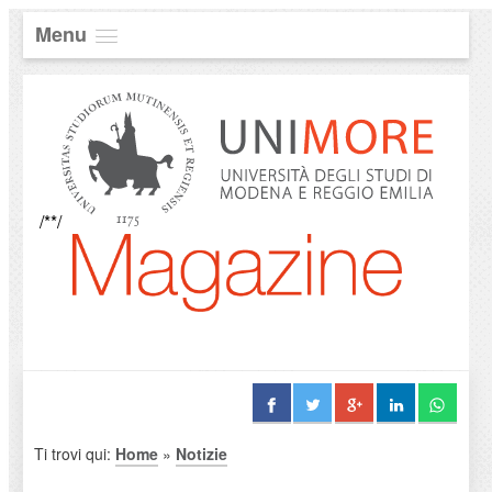
Menu
/**/
Ti trovi qui:
Home
»
Notizie