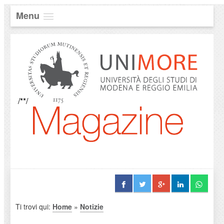
Menu
/**/
Ti trovi qui:
Home
»
Notizie