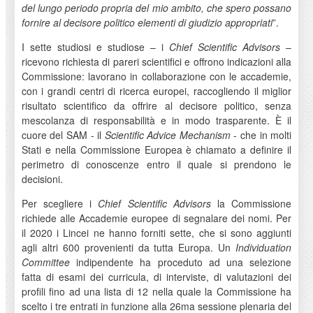
del lungo periodo propria del mio ambito, che spero possano
fornire al decisore politico elementi di giudizio appropriati
”.
I sette studiosi e studiose – i
Chief Scientific Advisors
–
ricevono richiesta di pareri scientifici e offrono indicazioni alla
Commissione: lavorano in collaborazione con le accademie,
con i grandi centri di ricerca europei, raccogliendo il miglior
risultato scientifico da offrire al decisore politico, senza
mescolanza di responsabilità e in modo trasparente. È il
cuore del SAM - il
Scientific Advice Mechanism
- che in molti
Stati e nella Commissione Europea è chiamato a definire il
perimetro di conoscenze entro il quale si prendono le
decisioni.
Per scegliere i
Chief Scientific Advisors
la Commissione
richiede alle Accademie europee di segnalare dei nomi. Per
il 2020 i Lincei ne hanno forniti sette, che si sono aggiunti
agli altri 600 provenienti da tutta Europa. Un
Individuation
Committee
indipendente ha proceduto ad una selezione
fatta di esami dei curricula, di interviste, di valutazioni dei
profili fino ad una lista di 12 nella quale la Commissione ha
scelto i tre entrati in funzione alla 26ma sessione plenaria del