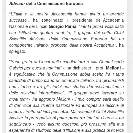
Advisor
della Commissione Europea
.
“
L’Italia e la nostra Accademia hanno avuto un grande
successo
”, ha sottolineato il presidente dell’Accademia
Nazionale dei Lincei
Giorgio Parisi
. “
Per la prima volta dalla
sua istituzione quattro anni fa, il gruppo dei sette Chief
Scientific Advisors della Commissione Europea ha un
componente italiano, proposto dalla nostra Accademia
”, ha
spiegato.
"
Sono grato ai Lincei della candidatura e alla Commissaria
Gabriel per questa nomina
" - ha dichiarato il prof.
Melloni
-
è significativo che la Commissione abbia scelto fra i tanti
candidati di primo piano un umanista italiano, fra gli umanisti
uno storico e fra gli storici uno storico del cristianesimo e
delle relazioni interreligiose". "Il gruppo deve lavorare su
molti temi - ha aggiunto Melloni - il mio compito sarà quello
di dar voce alla ricerca nazionale ed europea su nicchie di
sapere strette ed indispensabili. Ma avendo il Chief Scientific
Advisor la prerogativa di poter proporre temi di ricerca – ha
sottolineato - vedo alcune questioni più prossime alla mia
esperienza di studioso delle istituzioni e alla pratica di ricerca