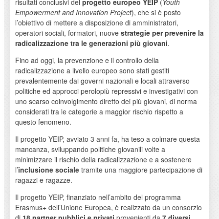
risultati conclusivi del
progetto europeo YEIP
(
Youth
Empowerment and Innovation Project
), che si è posto
l’obiettivo di mettere a disposizione di amministratori,
operatori sociali, formatori, nuove
strategie per
prevenire la
radicalizzazione tra le generazioni più giovani
.
Fino ad oggi, la prevenzione e il controllo della
radicalizzazione a livello europeo sono stati gestiti
prevalentemente dai governi nazionali e locali attraverso
politiche ed approcci perolopiù repressivi e investigativi con
uno scarso coinvolgimento diretto dei più giovani, di norma
considerati tra le categorie a maggior rischio rispetto a
questo fenomeno.
Il progetto YEIP, avviato 3 anni fa, ha teso a colmare questa
mancanza, sviluppando politiche giovanili volte a
minimizzare il rischio della radicalizzazione e a sostenere
l’
inclusione sociale
tramite una maggiore partecipazione di
ragazzi e ragazze.
Il progetto YEIP, finanziato nell’ambito del programma
Erasmus+ dell’Unione Europea, è realizzato da un consorzio
di
18 partner pubblici e privati
provenienti da
7 diversi