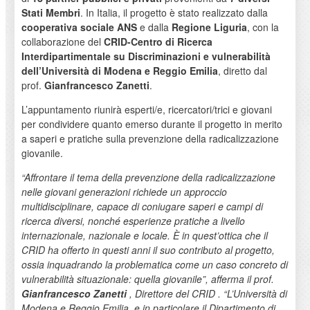
Stati Membri
. In Italia, il progetto è stato realizzato dalla
cooperativa sociale ANS
e dalla
Regione Liguria
, con la
collaborazione del
CRID-Centro di Ricerca
Interdipartimentale su Discriminazioni e vulnerabilità
dell’Università di Modena e Reggio Emilia
, diretto dal
prof.
Gianfrancesco Zanetti
.
L’appuntamento riunirà esperti/e, ricercatori/trici e giovani
per condividere quanto emerso durante il progetto in merito
a saperi e pratiche sulla prevenzione della radicalizzazione
giovanile.
“Affrontare il tema della prevenzione della radicalizzazione
nelle giovani generazioni richiede un approccio
multidisciplinare, capace di coniugare saperi e campi di
ricerca diversi, nonché esperienze pratiche a livello
internazionale, nazionale e locale. È in quest’ottica che il
CRID ha offerto in questi anni il suo contributo al progetto,
ossia inquadrando la problematica come un caso concreto di
vulnerabilità situazionale: quella giovanile”,
afferma il prof.
Gianfrancesco Zanetti
,
Direttore del CRID
. “L’Università di
Modena e Reggio Emilia, e in particolare il Dipartimento di