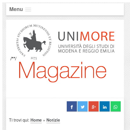
Menu
/**/
Ti trovi qui:
Home
»
Notizie