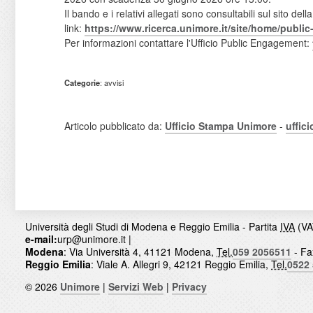
Il bando e i relativi allegati sono consultabili sul sito d
link:
https://www.ricerca.unimore.
it/site/home/public
Per informazioni contattare l'Ufficio Public Engagement:
Categorie
: avvisi
Articolo pubblicato da:
Ufficio Stampa Unimore
-
uffic
Università degli Studi di Modena e Reggio Emilia - Partita
IVA
(VA
e-mail:
urp@unimore.it
|
Modena
: Via Università 4, 41121 Modena,
Tel.
059 2056511
- Fa
Reggio Emilia
: Viale A. Allegri 9, 42121 Reggio Emilia,
Tel.
0522
© 2026
Unimore
|
Servizi Web
|
Privacy