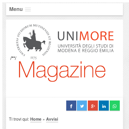
Menu
/**/
Ti trovi qui:
Home
»
Avvisi