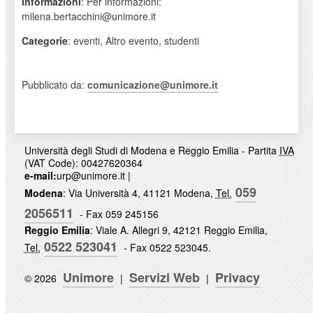
Informazioni
: Per informazioni:
milena.bertacchini@unimore.it
Categorie
: eventi, Altro evento, studenti
Pubblicato da:
comunicazione@unimore.it
Università degli Studi di Modena e Reggio Emilia - Partita
IVA
(VAT Code): 00427620364
e-mail:
urp@unimore.it
|
059
Modena
: Via Università 4, 41121 Modena,
Tel.
2056511
- Fax 059 245156
Reggio Emilia
: Viale A. Allegri 9, 42121 Reggio Emilia,
0522 523041
Tel.
- Fax 0522 523045.
Unimore
Servizi Web
Privacy
© 2026
|
|