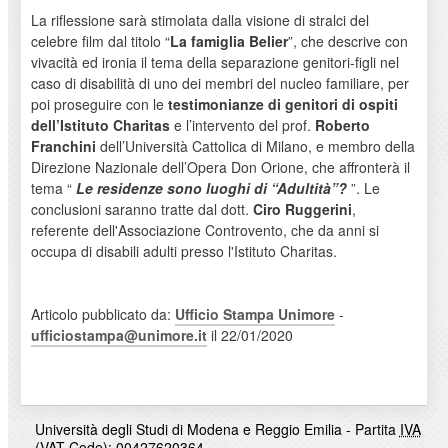
La riflessione sarà stimolata dalla visione di stralci del
celebre film dal titolo “
La famiglia Belier
”, che descrive con
vivacità ed ironia il tema della separazione genitori-figli nel
caso di disabilità di uno dei membri del nucleo familiare, per
poi proseguire con le
testimonianze di genitori di ospiti
dell’Istituto Charitas
e l’intervento del prof.
Roberto
Franchini
dell’Università Cattolica di Milano, e membro della
Direzione Nazionale dell’Opera Don Orione, che affronterà il
tema “
Le residenze sono luoghi di “Adultità”?
”. Le
conclusioni saranno tratte dal dott.
Ciro Ruggerini
,
referente dell'Associazione Controvento, che da anni si
occupa di disabili adulti presso l'Istituto Charitas.
Articolo pubblicato da:
Ufficio Stampa Unimore
-
ufficiostampa@unimore.it
il 22/01/2020
Università degli Studi di Modena e Reggio Emilia - Partita
IVA
(VAT Code): 00427620364