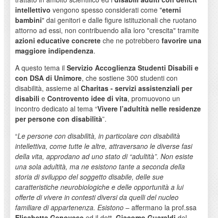
intellettivo
vengono spesso considerati come "
eterni
bambini
" dai genitori e dalle figure istituzionali che ruotano
attorno ad essi, non contribuendo alla loro "crescita" tramite
azioni educative concrete
che ne potrebbero
favorire una
maggiore indipendenza
.
A questo tema il
Servizio Accoglienza Studenti Disabili e
con DSA di Unimore
, che sostiene 300 studenti con
disabilità, assieme al
Charitas - servizi assistenziali per
disabili
e
Controvento idee di vita
, promuovono un
incontro dedicato al tema “
Vivere l’adultità nelle residenze
per persone con disabilità
”.
“
Le persone con disabilità, in particolare con disabilità
intellettiva, come tutte le altre, attraversano le diverse fasi
della vita, approdano ad uno stato di “adultità”. Non esiste
una sola adultità, ma ne esistono tante a seconda della
storia di sviluppo del soggetto disabile, delle sue
caratteristiche neurobiologiche e delle opportunità a lui
offerte di vivere in contesti diversi da quelli del nucleo
familiare di appartenenza. Esistono
– affermano la prof.ssa
Elisabetta Genovese
ed il dott.
Giacomo Guaraldi
del