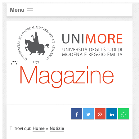
Menu
/**/
Ti trovi qui:
Home
»
Notizie