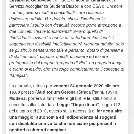
Servizio Accoglienza Studenti Disabili e con DSA di Unimore
-
, infatti, diversi modi di concettualizzare l’essenza
dell’essere adulto. Per definire chi sia l’adulto ed in
particolare l’adulto con disabilità occorre porre attenzione a
due concetti chiave fondamentali ovvero quello di
“individualizzazione” e quello di “autodeterminazione”. il
soggetto con disabilità intellettiva potrà ritenersi “adulto” solo
se gli altri lo penseranno tale e pertanto “dotato di pensieri e
di stati emotivi”, capace, quindi, di aderire ed essere
protagonista del proprio “progetto di vita”, un progetto lungo
e pieno di insidie, che stravolge completamente il concetto di
“famiglia
”.
La giornata, attesa per
venerdì 24 gennaio 2020
alle
ore
16.00
presso l’
Auditorium Gerosa
(Strada Panni, 199) a
Modena
, porterà a far riflettere gli Enti e le Istituzioni sul
concetto sollecitato dalla
Legge “Dopo di noi”
, legge 112
del giugno del 2016, ovvero sulla necessità di
far acquisire
una maggior autonomia ed indipendenza ai soggetti
con disabilità una volta che non siano più presenti i
genitori o ulteriori caregiver
.