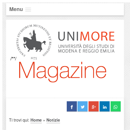
Menu
/**/
Ti trovi qui:
Home
»
Notizie