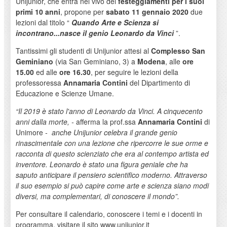
Unijunior, che entra nel vivo dei
festeggiamenti per i suoi
primi 10 anni
, propone per
sabato 11 gennaio 2020
due
lezioni dal titolo “
Quando Arte e Scienza si
incontrano...nasce il genio Leonardo da Vinci
”.
Tantissimi gli studenti di Unijunior attesi al
Complesso San
Geminiano
(via San Geminiano, 3) a
Modena
, alle
ore
15.00
ed alle
ore 16.30
, per seguire le lezioni della
professoressa
Annamaria Contini
del Dipartimento di
Educazione e Scienze Umane.
“Il 2019 è stato l'anno di Leonardo da Vinci. A cinquecento
anni dalla morte, -
afferma la prof.ssa
Annamaria Contini
di
Unimore
- anche Unijunior celebra il grande genio
rinascimentale con una lezione che ripercorre le sue orme e
racconta di questo scienziato che era al contempo artista ed
inventore. Leonardo è stato una figura geniale che ha
saputo anticipare il pensiero scientifico moderno. Attraverso
il suo esempio si può capire come arte e scienza siano modi
diversi, ma complementari, di conoscere il mondo”.
Per consultare il calendario, conoscere i temi e i docenti in
programma, visitare il sito www.unijunior.it