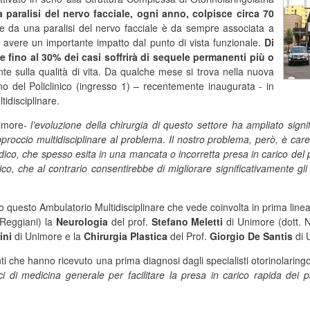
a paralisi del nervo facciale, ogni anno, colpisce circa 70
nte da una paralisi del nervo facciale è da sempre associata a
ad avere un importante impatto dal punto di vista funzionale.
Di
 che fino al 30% dei casi soffrirà di sequele permanenti più o
nte sulla qualità di vita. Da qualche mese si trova nella nuova
ano del Policlinico (ingresso 1) – recentemente inaugurata - in
idisciplinare.
imore-
l’evoluzione della chirurgia di questo settore ha ampliato signif
proccio multidisciplinare al problema
.
Il nostro problema, però, è care
 medico, che spesso esita in una mancata o incorretta presa in carico del
co, che al contrario consentirebbe di migliorare significativamente gli
to questo Ambulatorio Multidisciplinare che vede coinvolta in prima linea 
 Reggiani) la
Neurologia
del prof.
Stefano Meletti
di Unimore (dott. N
ini
di Unimore e la
Chirurgia Plastica
del Prof.
Giorgio De Santis
di 
nti che hanno ricevuto una prima diagnosi dagli specialisti otorinolaringo
i di medicina generale per facilitare la presa in carico rapida dei 