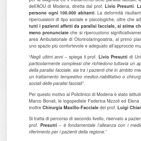
dell’AOU di Modena, diretta dal prof.
Livio Presutti
.
L
persone ogni 100.000 abitanti
. La deformità risulta
ripercussioni di tipo sociale e psicologiche, oltre che 
tutti i pazienti affetti da paralisi facciale, si stima
meno pronunciate
che si ripercuotono significativame
area Ambulatoriale di Otorinolaringoiatria, al primo pi
uno spazio più confortevole e adeguato all’approccio mult
“
Negli ultimi anni
– spiega il prof.
Livio Presutti
di Un
particolarmente complessi che richiedono tuttavia un ap
della paralisi facciale, sia tra i pazienti che in ambito
un trattamento tempestivo medico-riabilitativo o chirurgi
sociali delle paralisi facciali”
.
Per questo motivo al Policlinico di Modena è stato istitui
Marco Bonali, le logopediste Federica Nizzoli ed Elena
inoltre
Chirurgia Maxillo-Facciale
del prof.
Luigi Chiar
Si tratta di percorso di secondo livello, riservato a pazie
prof.
Presutti
–
è fondamentale l’alleanza con i medic
riferimento per i pazienti della regione.”