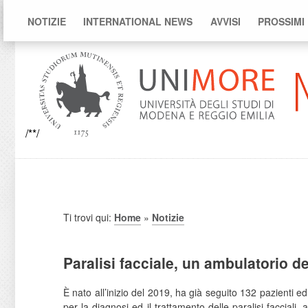
NOTIZIE
INTERNATIONAL NEWS
AVVISI
PROSSIMI
/**/
Ti trovi qui:
Home
»
Notizie
Paralisi facciale, un ambulatorio d
È nato all’inizio del 2019, ha già seguito 132 pazienti ed è
per la diagnosi ed il trattamento delle paralisi facciali,